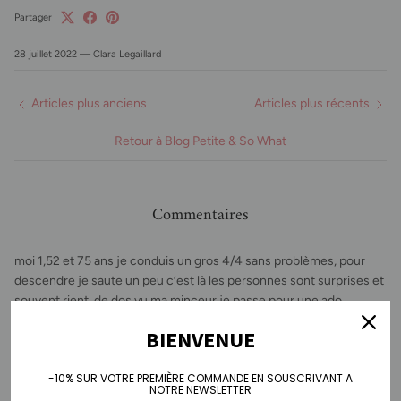
Partager
28 juillet 2022
—
Clara Legaillard
Articles plus anciens
Articles plus récents
Retour à Blog Petite & So What
Commentaires
moi 1,52 et 75 ans je conduis un gros 4/4 sans problèmes, pour
descendre je saute un peu c’est là les personnes sont surprises et
souvent rient. de dos vu ma minceur je passe pour une ado
de face c’est différent, quand on un grand ou une grande me fait
BIENVENUE
une remarque sur ma taille
réponse : quand on est petits on surcompense et cela nous donne
-10% SUR VOTRE PREMIÈRE COMMANDE EN SOUSCRIVANT A
un plus que les grands n’ont
NOTRE NEWSLETTER
pas , Napoleon ça vous dit !!! aucun complexe pour moi, seul