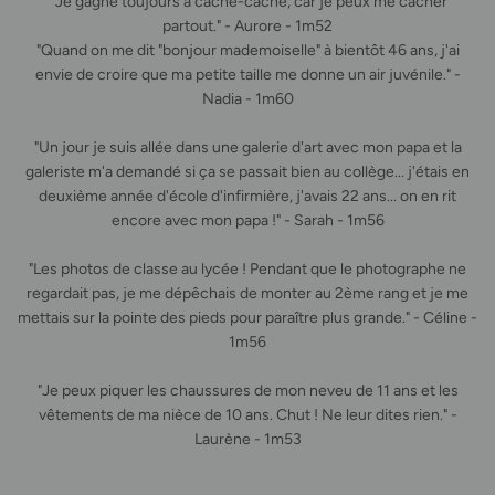
" Je gagne toujours à cache-cache, car je peux me cacher
partout." - Aurore - 1m52
"Quand on me dit "bonjour mademoiselle" à bientôt 46 ans, j'ai
envie de croire que ma petite taille me donne un air juvénile." -
Nadia - 1m60
"Un jour je suis allée dans une galerie d'art avec mon papa et la
galeriste m'a demandé si ça se passait bien au collège... j'étais en
deuxième année d'école d'infirmière, j'avais 22 ans... on en rit
encore avec mon papa !" - Sarah - 1m56
"Les photos de classe au lycée ! Pendant que le photographe ne
regardait pas, je me dépêchais de monter au 2ème rang et je me
mettais sur la pointe des pieds pour paraître plus grande." - Céline -
1m56
"Je peux piquer les chaussures de mon neveu de 11 ans et les
vêtements de ma nièce de 10 ans. Chut ! Ne leur dites rien." -
Laurène - 1m53