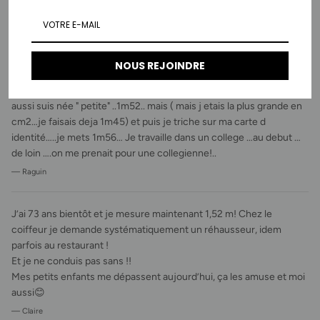
inconvénient les articles placé trop haut dans les rayons de
supermarchés……..
— samouillan
NOUS REJOINDRE
Bjour..je decouvre par hasard votre site….ca me parait genial. Moi
aussi suis née " petite" ..1m52.. mais ( mais j etais la plus grande en
cm2…je faisais deja 1m45) et puis je triche sur ma carte d
identité…..je mets 1m56… Je travaille dans un college …au debut …
de loin ….on me prenait pour une collegienne!..
— Raguin
J’ai 73 ans bientôt et je mesure maintenant 1,52 m! Chez le
coiffeur je demande systématiquement un réhausseur, idem
parfois au restaurant !
Et je ne conduis pas sans !!
Mes petits enfants me dépassent aujourd’hui, ça les amuse et moi
aussi😊
— Claire