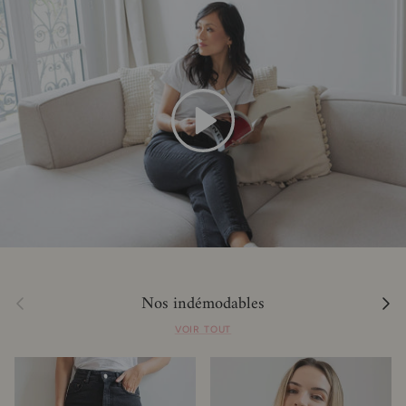
Lecture
Nos indémodables
Précédent
Suivan
VOIR TOUT