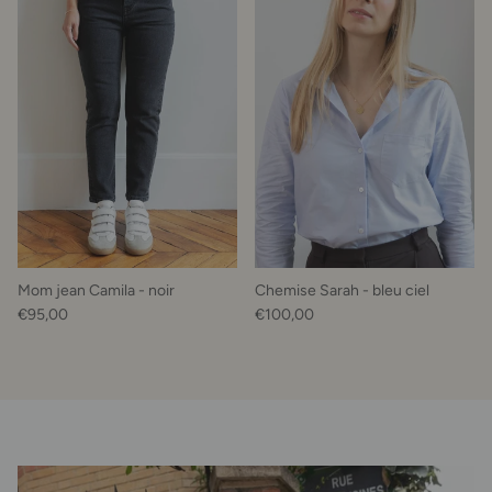
Mom jean Camila - noir
Chemise Sarah - bleu ciel
Prix habituel
Prix habituel
€95,00
€100,00