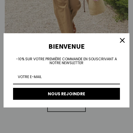
BIENVENUE
-10% SUR VOTRE PREMIÈRE COMMANDE EN SOUSCRIVANT A
NOTRE NEWSLETTER
Nos pièces brodées
Témoin savoir-faire de nos ateliers, elles révèlent un travail
minutieux et délicat, où chaque détail compte.
NOUS REJOINDRE
DECOUVRIR