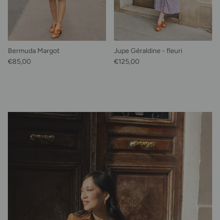
Bermuda Margot
Jupe Géraldine - fleuri
Prix habituel
Prix habituel
€85,00
€125,00