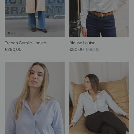
Trench Coralie - beige
Blouse Louise
Prix habituel
Prix soldé
Prix habituel
€280,00
€80,00
€95,00