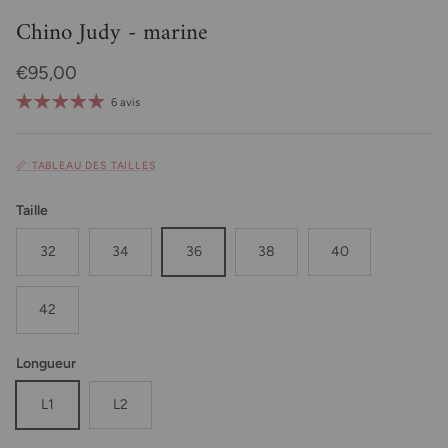
Chino Judy - marine
Prix habituel
€95,00
6 avis
📏 TABLEAU DES TAILLES
Taille
32
34
36
38
40
42
Longueur
L1
L2