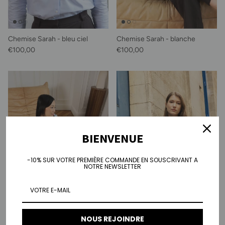
Chemise Sarah - bleu ciel
Chemise Sarah - blanche
Prix habituel
Prix habituel
€100,00
€100,00
BIENVENUE
-10% SUR VOTRE PREMIÈRE COMMANDE EN SOUSCRIVANT A
NOTRE NEWSLETTER
NOUS REJOINDRE