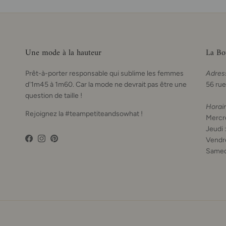
Une mode à la hauteur
La Bo
Prêt-à-porter responsable qui sublime les femmes
Adres
d'1m45 à 1m60. Car la mode ne devrait pas être une
56 rue
question de taille !
Horai
Rejoignez la #teampetiteandsowhat !
Mercre
Jeudi 
Vendre
Facebook
Instagram
Pinterest
Samed