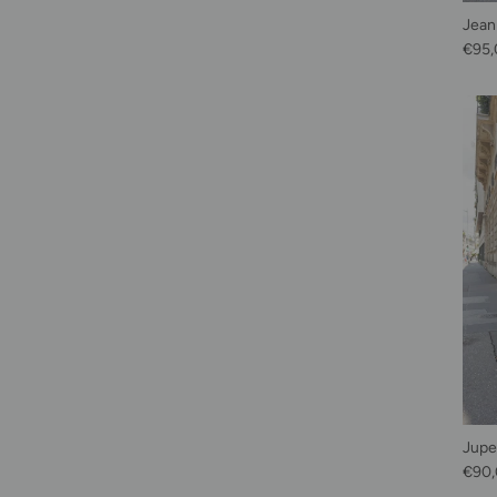
Jean 
Prix 
€95,
Jupe
Prix 
€90