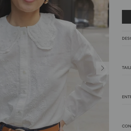
DES
Suivant
TAIL
ENT
CON