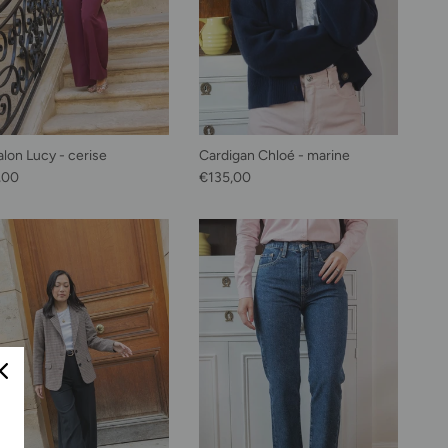
alon Lucy - cerise
Cardigan Chloé - marine
habituel
Prix habituel
,00
€135,00