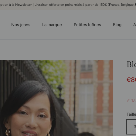
iption à la Newsletter | Livraison offerte en point relais à partir de 150€ (France, Belgiqu
Nos jeans
La marque
Petites Icônes
Blog
A
Bl
Pri
€8
📏 T
Taill