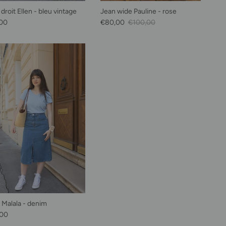
droit Ellen - bleu vintage
Jean wide Pauline - rose
habituel
Prix soldé
Prix habituel
00
€80,00
€100,00
 Malala - denim
habituel
,00