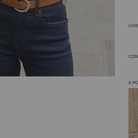
LIV
CON
A P