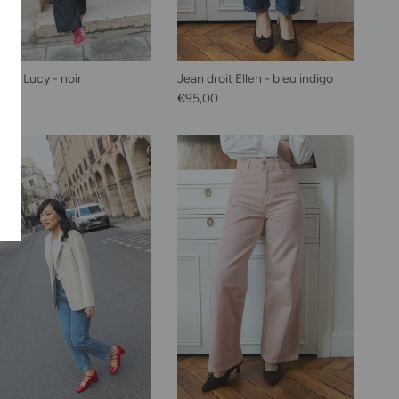
alon Lucy - noir
Jean droit Ellen - bleu indigo
habituel
Prix habituel
,00
€95,00