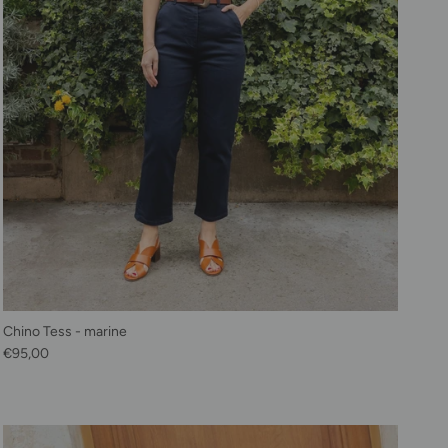
Chino Tess - marine
Prix habituel
€95,00