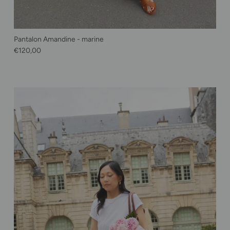
Pantalon Amandine - marine
Prix habituel
€120,00