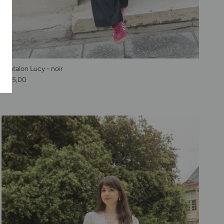
Pantalon Lucy - noir
Prix habituel
€115,00