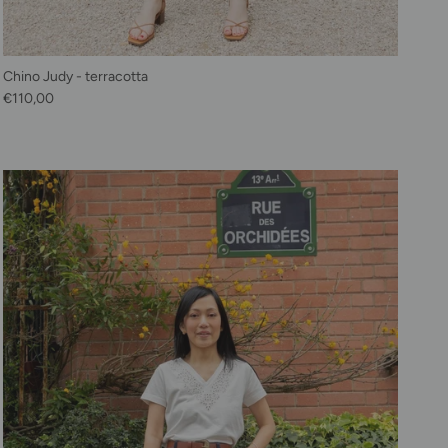
Chino Judy - terracotta
Prix habituel
€110,00