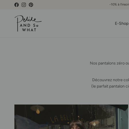
Aller au contenu
-10% à l'inscr
Facebook
Instagram
Pinterest
E-Shop
Nos pantalons zéro ou
Découvrez notre coll
(le parfait pantalon 