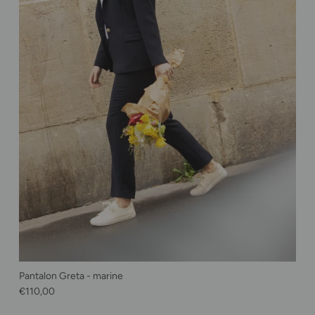
Pantalon Greta - marine
Prix habituel
€110,00