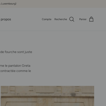
e & Luxembourg)
 propos
Compte
Recherche
Panier
 de fourche sont juste
mme le pantalon Greta
 décontractée comme le