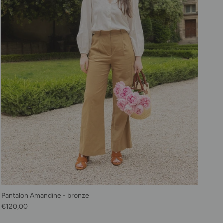
Pantalon Amandine - bronze
Prix habituel
€120,00