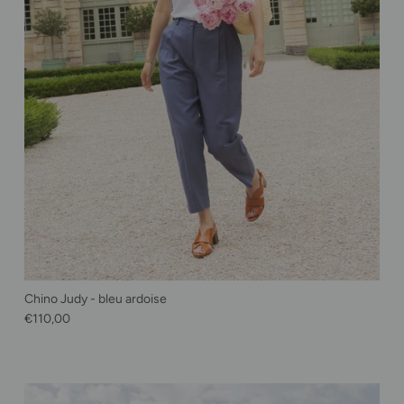
Chino Judy - bleu ardoise
Prix habituel
€110,00