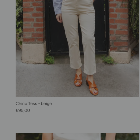
Chino Tess - beige
Prix habituel
€95,00