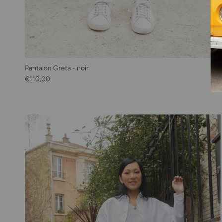
Pantalon Greta - noir
Prix habituel
€110,00