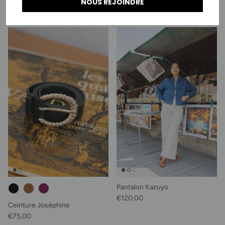
NOUS REJOINDRE
Prix habituel
Prix habituel
€100,00
€100,00
Pantalon Kazuyo
Prix habituel
€120,00
Ceinture Joséphine
Prix habituel
€75,00