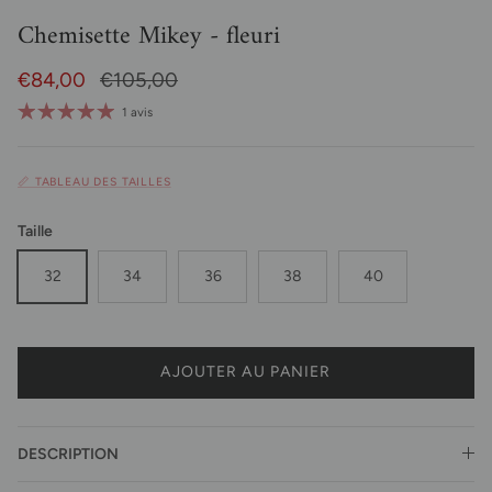
Chemisette Mikey - fleuri
Prix soldé
Prix habituel
€84,00
€105,00
1 avis
📏 TABLEAU DES TAILLES
Taille
32
34
36
38
40
AJOUTER AU PANIER
DESCRIPTION