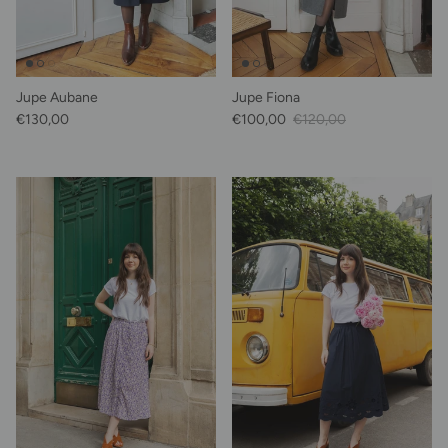
Jupe Aubane
Jupe Fiona
Prix habituel
Prix soldé
Prix habituel
€130,00
€100,00
€120,00