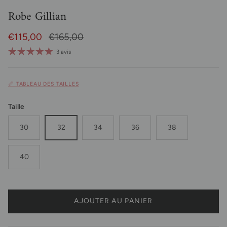
Robe Gillian
Prix soldé
Prix habituel
€115,00
€165,00
3 avis
📏 TABLEAU DES TAILLES
Taille
30
32
34
36
38
40
AJOUTER AU PANIER