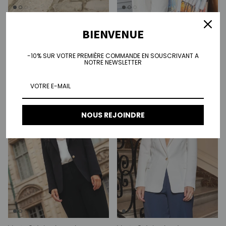
Veste denim Melissa - bleu
Veste en jean Melissa - noeuds
BIENVENUE
Prix habituel
denim
€110,00
Prix habituel
€100,00
-10% SUR VOTRE PREMIÈRE COMMANDE EN SOUSCRIVANT A
NOTRE NEWSLETTER
NOUS REJOINDRE