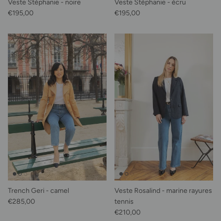
Veste Stéphanie - noire
Veste Stéphanie - écru
Prix habituel
Prix habituel
€195,00
€195,00
Trench Geri - camel
Veste Rosalind - marine rayures
Prix habituel
€285,00
tennis
Prix habituel
€210,00