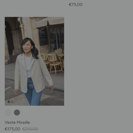
Prix habituel
€75,00
Veste Mireille
Prix soldé
Prix habituel
€175,00
€210,00