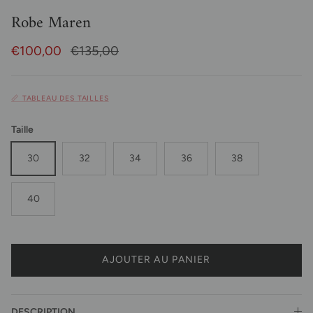
Robe Maren
Prix soldé
Prix habituel
€100,00
€135,00
📏 TABLEAU DES TAILLES
Taille
30
32
34
36
38
40
AJOUTER AU PANIER
DESCRIPTION