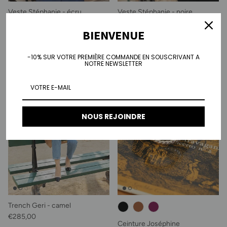
Veste Stéphanie - écru
Veste Stéphanie - noire
Prix habituel
Prix habituel
€195,00
€195,00
BIENVENUE
-10% SUR VOTRE PREMIÈRE COMMANDE EN SOUSCRIVANT A
NOTRE NEWSLETTER
NOUS REJOINDRE
Trench Geri - camel
Prix habituel
€285,00
Ceinture Joséphine