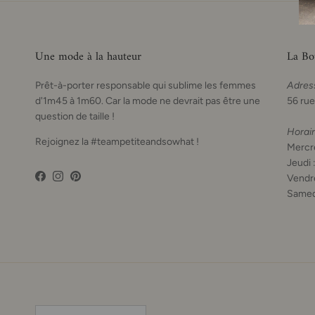
Une mode à la hauteur
La Bo
Prêt-à-porter responsable qui sublime les femmes
Adres
d'1m45 à 1m60. Car la mode ne devrait pas être une
56 rue
question de taille !
Horai
Rejoignez la #teampetiteandsowhat !
Mercre
Jeudi 
Vendre
Facebook
Instagram
Pinterest
Samed
Pays