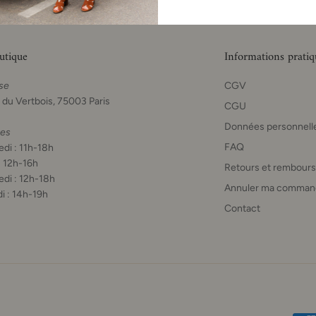
utique
Informations pratiq
se
CGV
 du Vertbois, 75003 Paris
CGU
Données personnell
res
FAQ
di : 11h-18h
: 12h-16h
Retours et rembour
di : 12h-18h
Annuler ma comman
i : 14h-19h
Contact