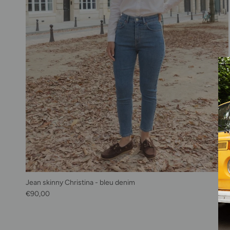
Jean skinny Christina - bleu denim
Prix habituel
€90,00