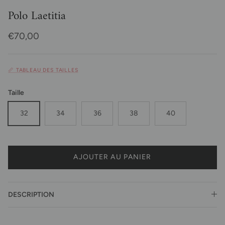
Polo Laetitia
Prix habituel
€70,00
📏 TABLEAU DES TAILLES
Taille
32
34
36
38
40
AJOUTER AU PANIER
DESCRIPTION