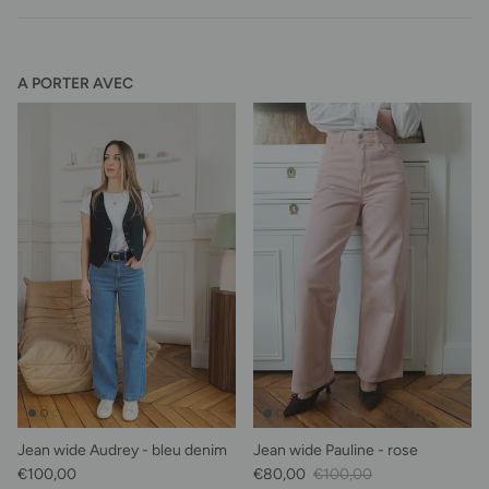
A PORTER AVEC
Jean wide Audrey - bleu denim
Jean wide Pauline - rose
Prix habituel
Prix soldé
Prix habituel
€100,00
€80,00
€100,00