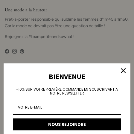
Une mode à la hauteur
Prêt-à-porter responsable qui sublime les femmes d'1m45 à 1m60.
Car la mode ne devrait pas être une question de taille !
Rejoignez la #teampetiteandsowhat !
Facebook
Instagram
Pinterest
La Boutique
BIENVENUE
Adresse
56 rue du Vertbois, 75003 Paris
-10% SUR VOTRE PREMIÈRE COMMANDE EN SOUSCRIVANT A
NOTRE NEWSLETTER
Horaires
Mercredi : 11h-18h
Jeudi : 12h-16h
Vendredi : 12h-18h
NOUS REJOINDRE
Samedi : 14h-19h