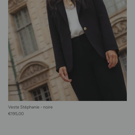
Veste Stéphanie - noire
Prix habituel
€195,00