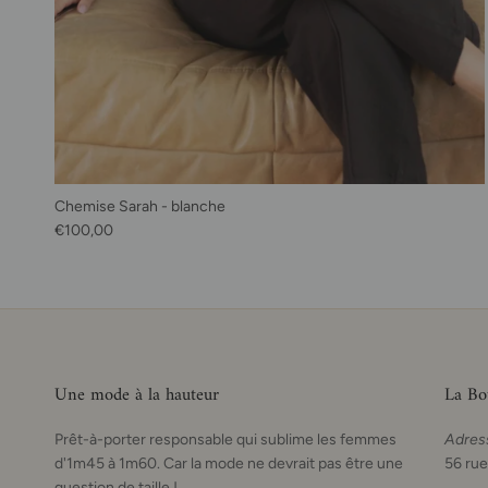
Chemise Sarah - blanche
Prix habituel
€100,00
Une mode à la hauteur
La Bo
Prêt-à-porter responsable qui sublime les femmes
Adres
d'1m45 à 1m60. Car la mode ne devrait pas être une
56 rue
question de taille !