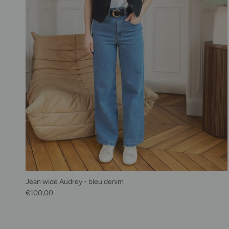
Jean wide Audrey - bleu denim
Prix habituel
€100,00