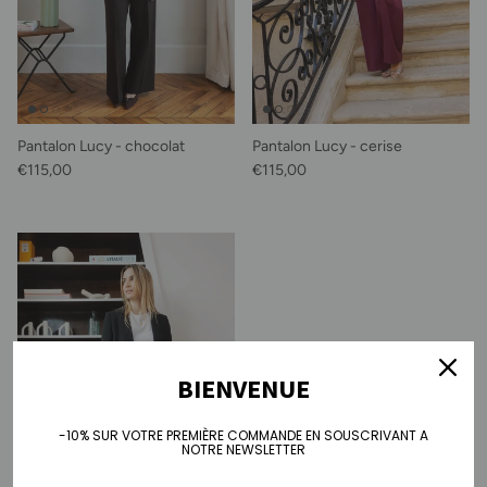
Pantalon Lucy - chocolat
Pantalon Lucy - cerise
Prix habituel
Prix habituel
€115,00
€115,00
BIENVENUE
-10% SUR VOTRE PREMIÈRE COMMANDE EN SOUSCRIVANT A
NOTRE NEWSLETTER