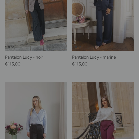
Pantalon Lucy - noir
Pantalon Lucy - marine
Prix habituel
Prix habituel
€115,00
€115,00