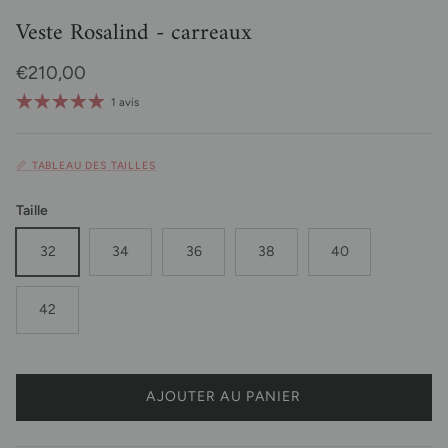
Veste Rosalind - carreaux
Prix habituel
€210,00
1 avis
📏 TABLEAU DES TAILLES
Taille
32
34
36
38
40
42
AJOUTER AU PANIER