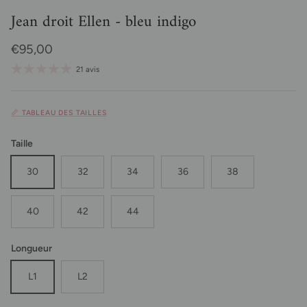
Jean droit Ellen - bleu indigo
Prix habituel
€95,00
21 avis
📏 TABLEAU DES TAILLES
Taille
30
32
34
36
38
40
42
44
Longueur
L1
L2