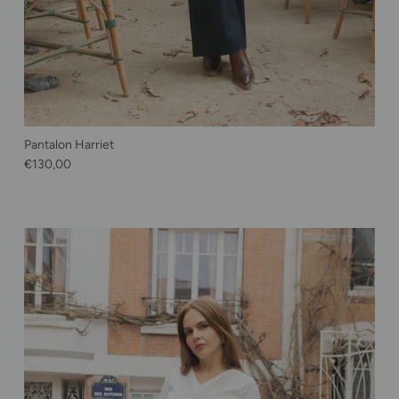
Pantalon Harriet
Prix habituel
€130,00