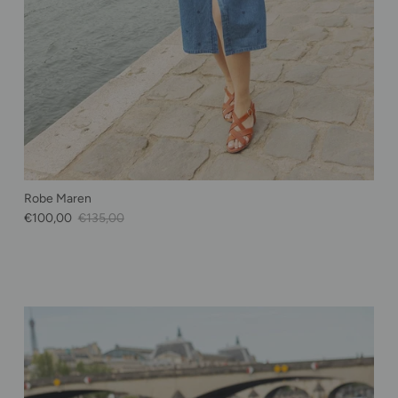
Robe Maren
Prix soldé
Prix habituel
€100,00
€135,00