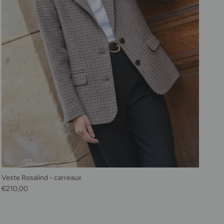
Veste Rosalind - carreaux
Prix habituel
€210,00