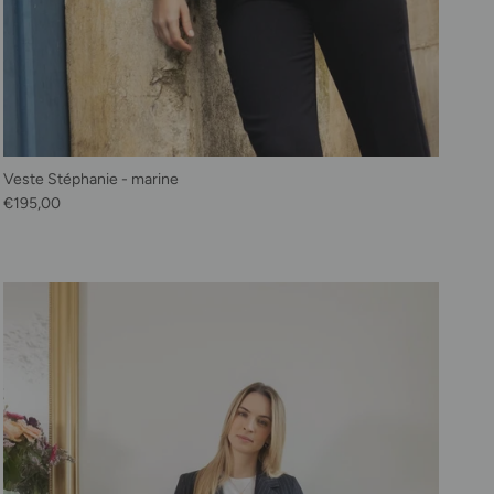
Veste Stéphanie - marine
Prix habituel
€195,00