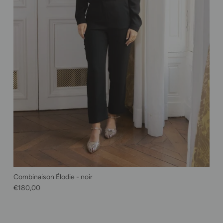
Combinaison Élodie - noir
Prix habituel
€180,00