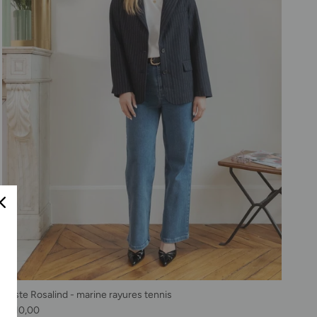
Veste Rosalind - marine rayures tennis
Prix habituel
€210,00