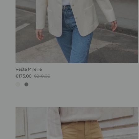
Veste Mireille
Prix soldé
Prix habituel
€175,00
€210,00