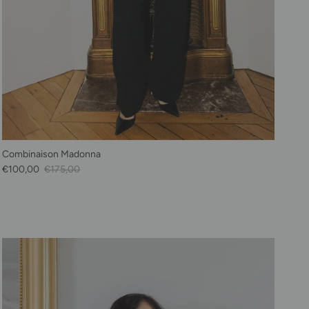
Combinaison Madonna
Prix soldé
Prix habituel
€100,00
€175,00