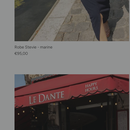
Robe Stevie - marine
Prix habituel
€95,00