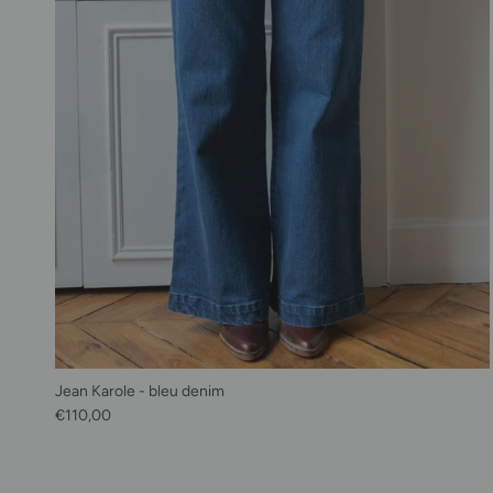
Jean Karole - bleu denim
Prix habituel
€110,00