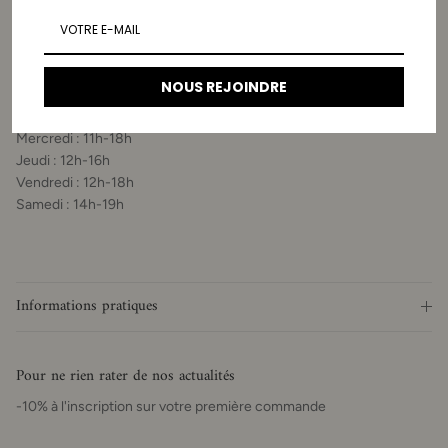
La Boutique
Adresse
56 rue du Vertbois, 75003 Paris
NOUS REJOINDRE
Horaires
Mercredi : 11h-18h
Jeudi : 12h-16h
Vendredi : 12h-18h
Samedi : 14h-19h
Informations pratiques
Pour ne rien rater de nos actualités
-10% à l'inscription sur votre première commande