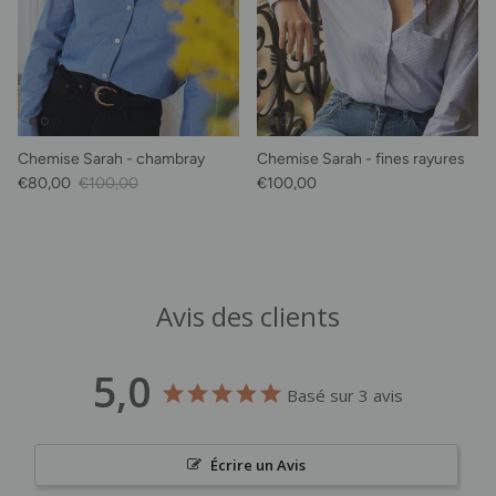
Chemise Sarah - chambray
Chemise Sarah - fines rayures
Prix soldé
Prix habituel
Prix habituel
€80,00
€100,00
€100,00
Avis des clients
5,0
Basé sur 3 avis
Écrire un Avis