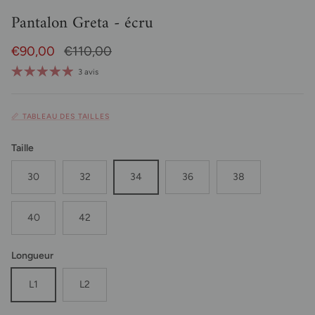
Pantalon Greta - écru
Prix soldé
Prix habituel
€90,00
€110,00
3 avis
📏 TABLEAU DES TAILLES
Taille
30
32
34
36
38
40
42
Longueur
L1
L2