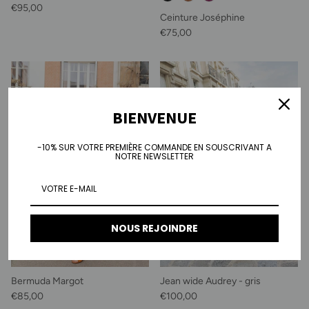
Prix habituel
€95,00
Ceinture Joséphine
Prix habituel
€75,00
BIENVENUE
-10% SUR VOTRE PREMIÈRE COMMANDE EN SOUSCRIVANT A
NOTRE NEWSLETTER
NOUS REJOINDRE
Bermuda Margot
Jean wide Audrey - gris
Prix habituel
Prix habituel
€85,00
€100,00