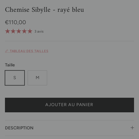
Chemise Sibylle - rayé bleu
Prix habituel
€110,00
3 avis
📏 TABLEAU DES TAILLES
Taille
S
M
AJOUTER AU PANIER
DESCRIPTION