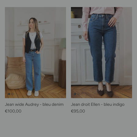
Jean wide Audrey - bleu denim
Jean droit Ellen - bleu indigo
Prix habituel
Prix habituel
€100,00
€95,00