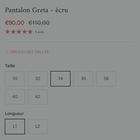
Pantalon Greta - écru
Prix soldé
Prix habituel
€90,00
€110,00
3 avis
📏 TABLEAU DES TAILLES
Taille
30
32
34
36
38
40
42
Longueur
L1
L2