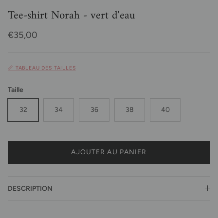
Tee-shirt Norah - vert d'eau
Prix habituel
€35,00
📏 TABLEAU DES TAILLES
Taille
32
34
36
38
40
AJOUTER AU PANIER
DESCRIPTION