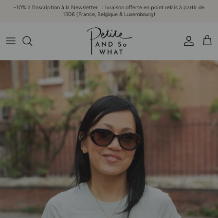
Aller au contenu
-10% à l'inscription à la Newsletter | Livraison offerte en point relais à partir de
150€ (France, Belgique & Luxembourg)
Compte
Pani
Passer aux informations produits