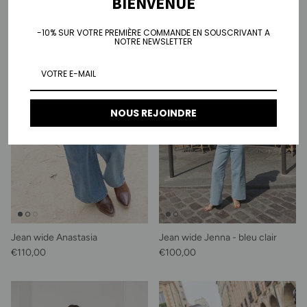
BIENVENUE
-10% SUR VOTRE PREMIÈRE COMMANDE EN SOUSCRIVANT A
NOTRE NEWSLETTER
NOUS REJOINDRE
Jean wide Anastasia
Jean wide Jenna - bleu clair
Prix habituel
Prix habituel
€110,00
€100,00