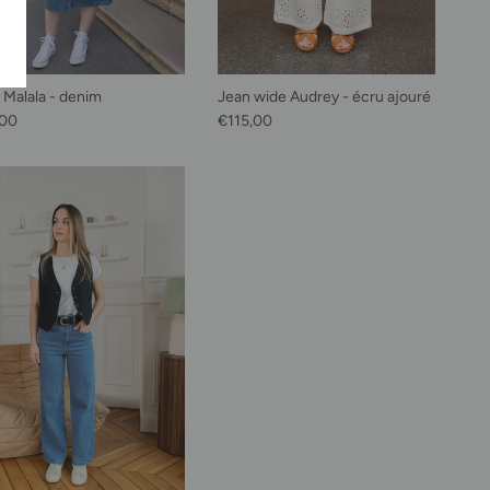
 Malala - denim
Jean wide Audrey - écru ajouré
habituel
Prix habituel
,00
€115,00