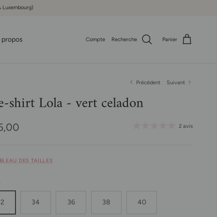
e & Luxembourg)
 propos
Compte
Recherche
Panier
Précédent
Suivant
e-shirt Lola - vert celadon
x habituel
5,00
2 avis
ABLEAU DES TAILLES
e
32
34
36
38
40