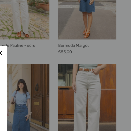
 wide Pauline - écru
Bermuda Margot
habituel
Prix habituel
0,00
€85,00