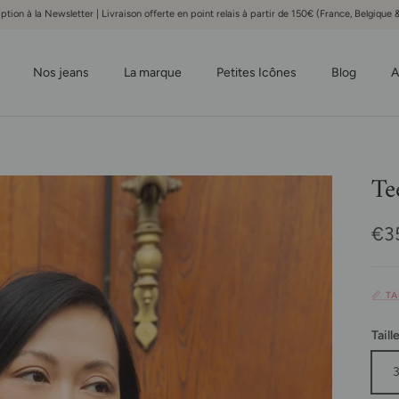
iption à la Newsletter | Livraison offerte en point relais à partir de 150€ (France, Belgiqu
Nos jeans
La marque
Petites Icônes
Blog
A
Te
Pri
€3
📏 T
Taill