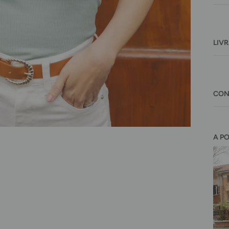
LIV
CON
A P