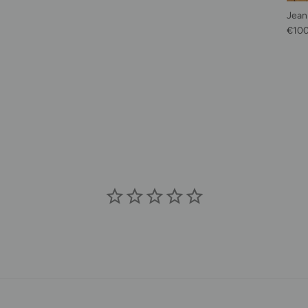
Jean
Prix 
€10