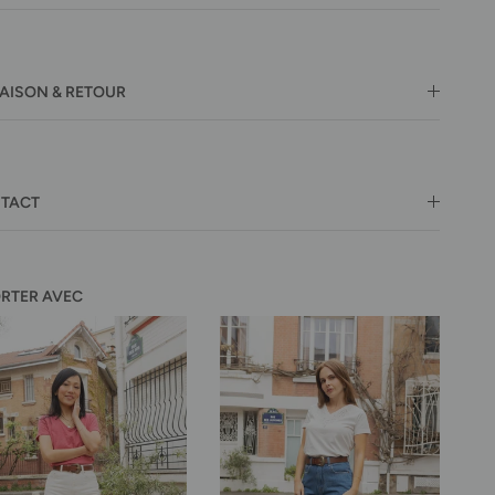
RAISON & RETOUR
TACT
ORTER AVEC