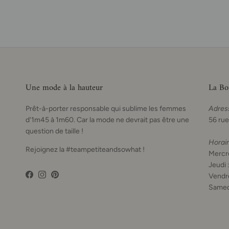
Une mode à la hauteur
La Bo
Prêt-à-porter responsable qui sublime les femmes
Adres
d'1m45 à 1m60. Car la mode ne devrait pas être une
56 rue
question de taille !
Horai
Rejoignez la #teampetiteandsowhat !
Mercre
Jeudi 
Vendre
Facebook
Instagram
Pinterest
Samed