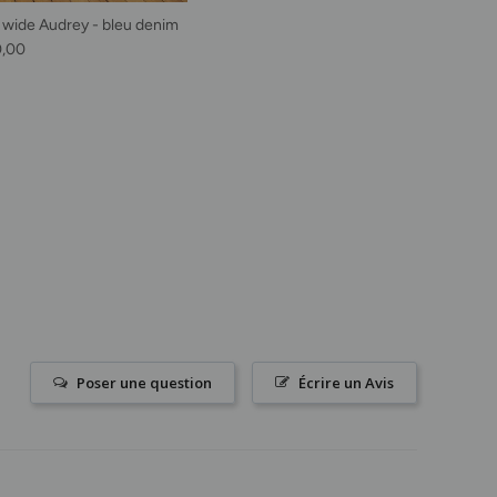
 wide Audrey - bleu denim
habituel
0,00
Poser une question
Écrire un Avis