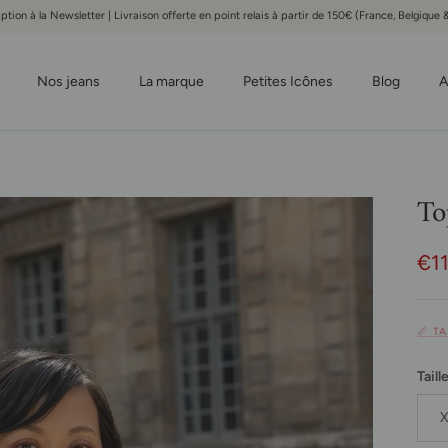
iption à la Newsletter | Livraison offerte en point relais à partir de 150€ (France, Belgiqu
Nos jeans
La marque
Petites Icônes
Blog
A
To
Pri
€1
📏 T
Taill