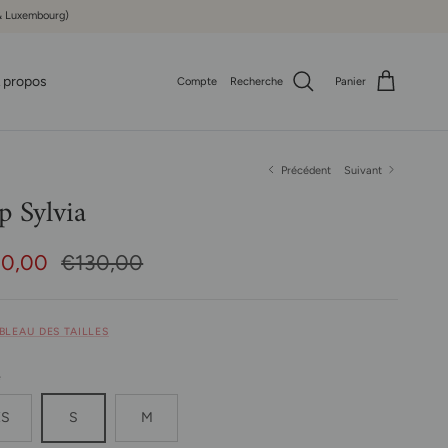
e & Luxembourg)
 propos
Compte
Recherche
Panier
Précédent
Suivant
p Sylvia
x soldé
Prix habituel
10,00
€130,00
ABLEAU DES TAILLES
e
XS
S
M