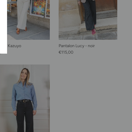
alon Kazuyo
Pantalon Lucy - noir
habituel
Prix habituel
,00
€115,00