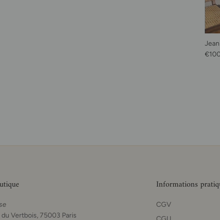
Jean
Prix 
€10
utique
Informations pratiq
se
CGV
 du Vertbois, 75003 Paris
CGU