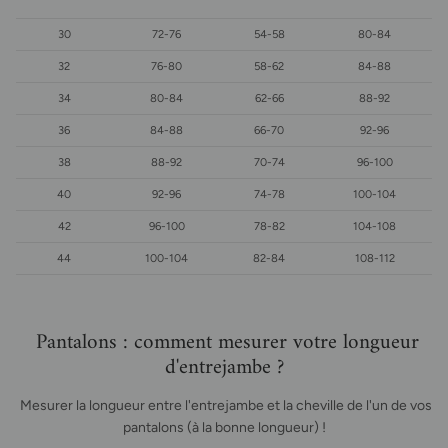
30
72-76
54-58
80-84
32
76-80
58-62
84-88
34
80-84
62-66
88-92
36
84-88
66-70
92-96
38
88-92
70-74
96-100
40
92-96
74-78
100-104
42
96-100
78-82
104-108
44
100-104
82-84
108-112
Pantalons : comment mesurer votre longueur
d'entrejambe ?
Mesurer la longueur entre l'entrejambe et la cheville de l'un de vos
pantalons (à la bonne longueur) !