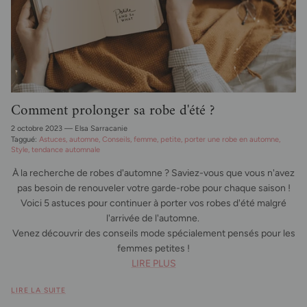
Comment prolonger sa robe d'été ?
2 octobre 2023
—
Elsa Sarracanie
Taggué:
Astuces
automne
Conseils
femme
petite
porter une robe en automne
Style
tendance automnale
À la recherche de robes d'automne ? Saviez-vous que vous n'avez
pas besoin de renouveler votre garde-robe pour chaque saison !
Voici 5 astuces pour continuer à porter vos robes d'été malgré
l'arrivée de l'automne.
Venez découvrir des conseils mode spécialement pensés pour les
femmes petites !
LIRE PLUS
LIRE LA SUITE