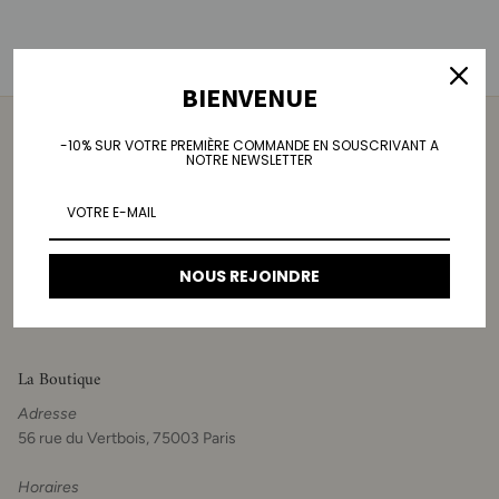
BIENVENUE
-10% SUR VOTRE PREMIÈRE COMMANDE EN SOUSCRIVANT A
Une mode à la hauteur
NOTRE NEWSLETTER
Prêt-à-porter responsable qui sublime les femmes d'1m45 à 1m60.
Car la mode ne devrait pas être une question de taille !
Rejoignez la #teampetiteandsowhat !
NOUS REJOINDRE
Facebook
Instagram
Pinterest
La Boutique
Adresse
56 rue du Vertbois, 75003 Paris
Horaires