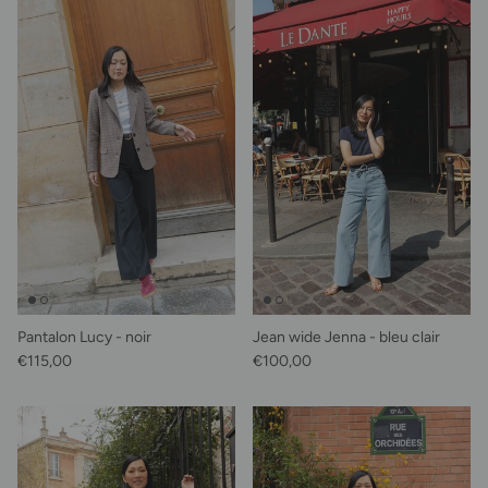
Pantalon Lucy - noir
Jean wide Jenna - bleu clair
Prix habituel
Prix habituel
€115,00
€100,00