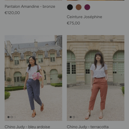
Pantalon Amandine - bronze
Prix habituel
€120,00
Ceinture Joséphine
Prix habituel
€75,00
Chino Judy - bleu ardoise
Chino Judy - terracotta