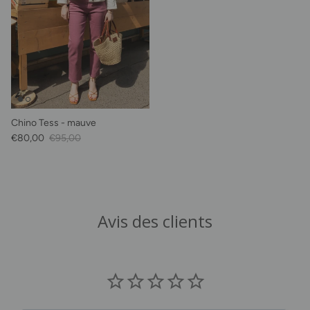
Chino Tess - mauve
Prix soldé
Prix habituel
€80,00
€95,00
Avis des clients