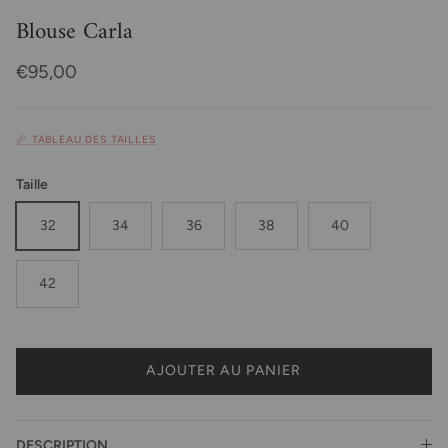
Blouse Carla
Prix habituel
€95,00
📏 TABLEAU DES TAILLES
Taille
32
34
36
38
40
42
AJOUTER AU PANIER
DESCRIPTION