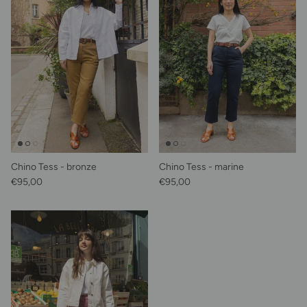
Chino Tess - bronze
Chino Tess - marine
Prix habituel
Prix habituel
€95,00
€95,00