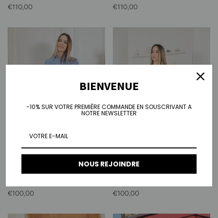
Prix habituel
Prix habituel
€110,00
€110,00
BIENVENUE
-10% SUR VOTRE PREMIÈRE COMMANDE EN SOUSCRIVANT A
NOTRE NEWSLETTER
NOUS REJOINDRE
Jean wide Audrey - noir lavé
Jean wide Audrey - bleu denim
Prix habituel
Prix habituel
€100,00
€100,00