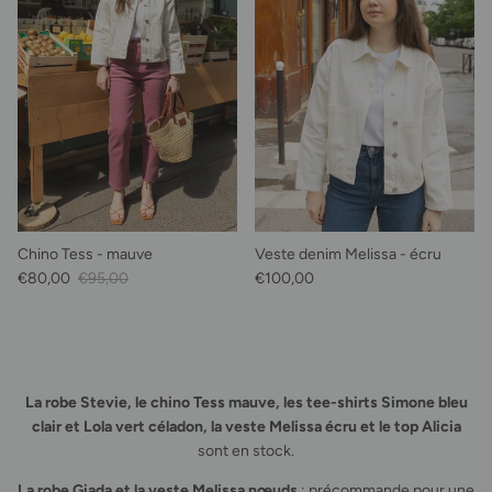
Chino Tess - mauve
Veste denim Melissa - écru
Prix soldé
Prix habituel
Prix habituel
€80,00
€95,00
€100,00
La robe Stevie, le chino Tess mauve, les tee-shirts Simone bleu
clair et Lola vert céladon, la veste Melissa écru et le top Alicia
sont en stock.
La robe Giada et la veste Melissa nœuds
: précommande pour une