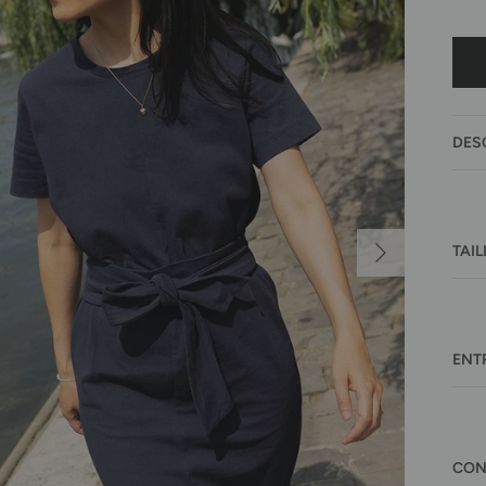
DES
Suivant
TAIL
ENT
CON