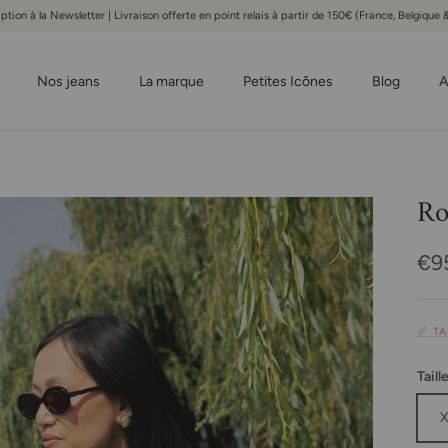
iption à la Newsletter | Livraison offerte en point relais à partir de 150€ (France, Belgiqu
Nos jeans
La marque
Petites Icônes
Blog
A
Ro
Pri
€9
📏 T
Taill