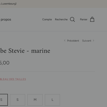
e & Luxembourg)
 propos
Compte
Recherche
Panier
Précédent
Suivant
be Stevie - marine
x habituel
5,00
ABLEAU DES TAILLES
e
XS
S
M
L