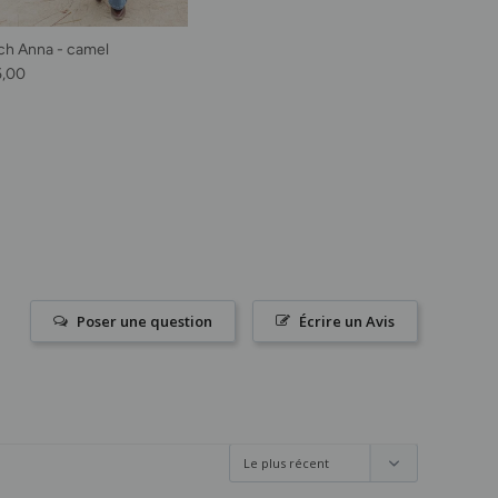
ch Anna - camel
habituel
5,00
Poser une question
Écrire un Avis