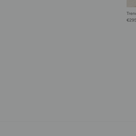
Tren
Prix 
€29