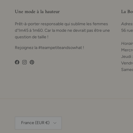
Une mode à la hauteur
La Bo
Prêt-à-porter responsable qui sublime les femmes
Adres
d'1m45 à 1m60. Car la mode ne devrait pas être une
56 rue
question de taille !
Horai
Rejoignez la #teampetiteandsowhat !
Mercre
Jeudi 
Vendre
Facebook
Instagram
Pinterest
Samed
Pays
France (EUR €)