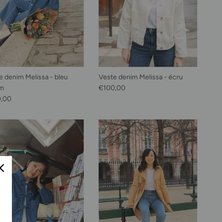
e denim Melissa - bleu
Veste denim Melissa - écru
Prix habituel
im
€100,00
habituel
0,00