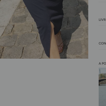
LIV
CON
A P