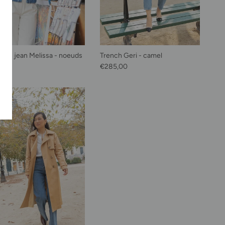
e en jean Melissa - noeuds
Trench Geri - camel
habituel
Prix habituel
,00
€285,00