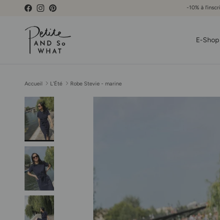
Aller au contenu
-10% à l'inscr
Facebook
Instagram
Pinterest
E-Shop
Accueil
L'Été
Robe Stevie - marine
Passer aux informations produits