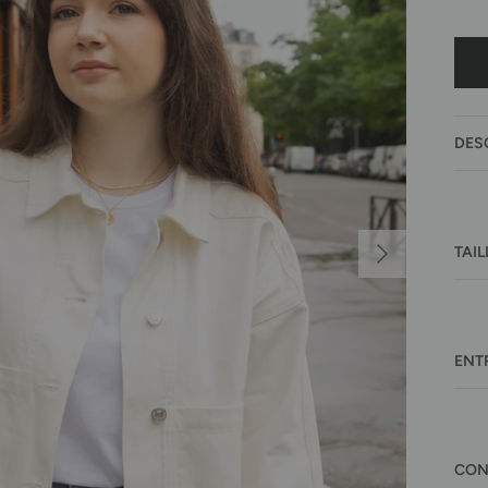
DES
Suivant
TAIL
ENT
CON