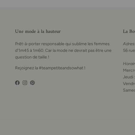
Une mode à la hauteur
La Bo
Prêt-à-porter responsable qui sublime les femmes
Adres
d'1m45 à 1m60. Car la mode ne devrait pas être une
56 rue
question de taille !
Horai
Rejoignez la #teampetiteandsowhat !
Mercre
Jeudi 
Vendre
Facebook
Instagram
Pinterest
Samed