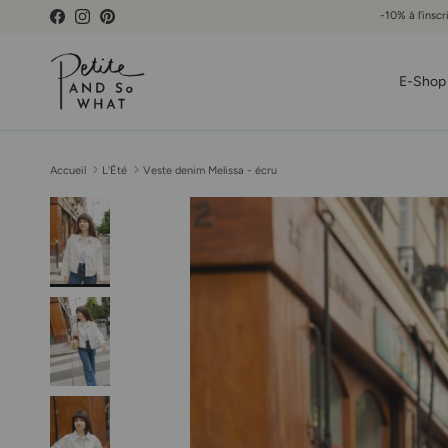
Aller au contenu
-10% à l'inscr
Facebook
Instagram
Pinterest
E-Shop
Accueil
L'Été
Veste denim Melissa - écru
Passer aux informations produits