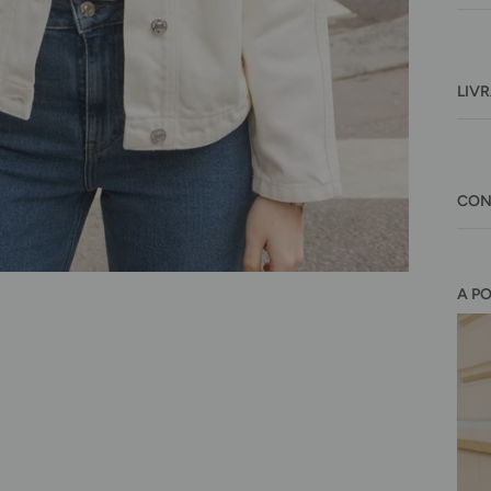
LIV
CON
A P