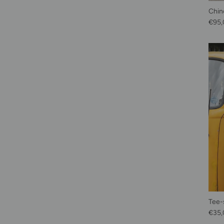
Chin
Prix 
€95,
Tee-
Prix 
€35,