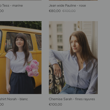
o Tess - marine
Jean wide Pauline - rose
habituel
Prix soldé
Prix habituel
00
€80,00
€100,00
shirt Norah - blanc
Chemise Sarah - fines rayures
habituel
Prix habituel
00
€100,00