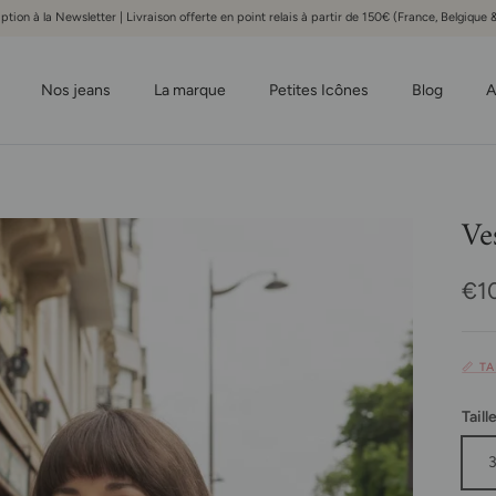
iption à la Newsletter | Livraison offerte en point relais à partir de 150€ (France, Belgiqu
Nos jeans
La marque
Petites Icônes
Blog
A
Ve
Pri
€1
📏 T
Taill