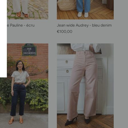
 wide Pauline - écru
Jean wide Audrey - bleu denim
habituel
Prix habituel
0,00
€100,00