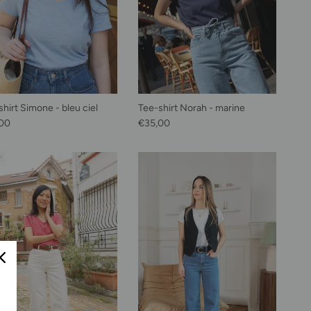
hirt Simone - bleu ciel
Tee-shirt Norah - marine
habituel
Prix habituel
00
€35,00