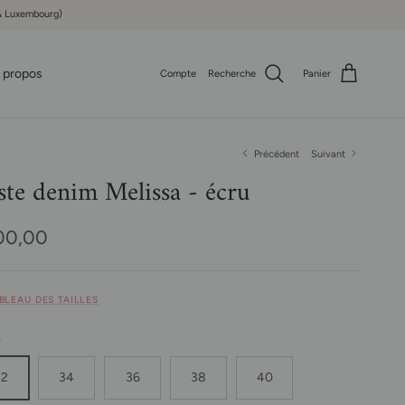
e & Luxembourg)
 propos
Compte
Recherche
Panier
Précédent
Suivant
ste denim Melissa - écru
x habituel
00,00
ABLEAU DES TAILLES
e
32
34
36
38
40