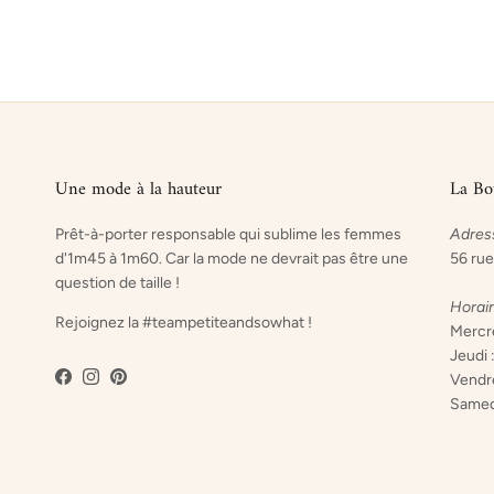
Une mode à la hauteur
La Bo
Prêt-à-porter responsable qui sublime les femmes
Adres
d'1m45 à 1m60. Car la mode ne devrait pas être une
56 rue
question de taille !
Horai
Rejoignez la #teampetiteandsowhat !
Mercre
Jeudi 
Vendre
Facebook
Instagram
Pinterest
Samed