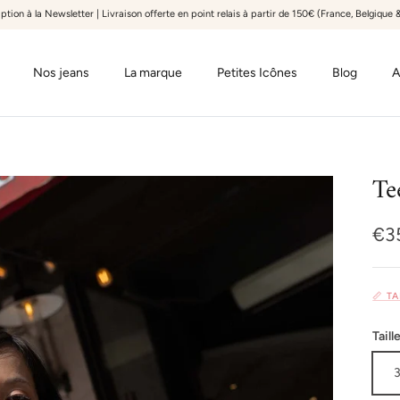
iption à la Newsletter | Livraison offerte en point relais à partir de 150€ (France, Belgiqu
Nos jeans
La marque
Petites Icônes
Blog
A
Te
Pri
€3
📏 T
Taill