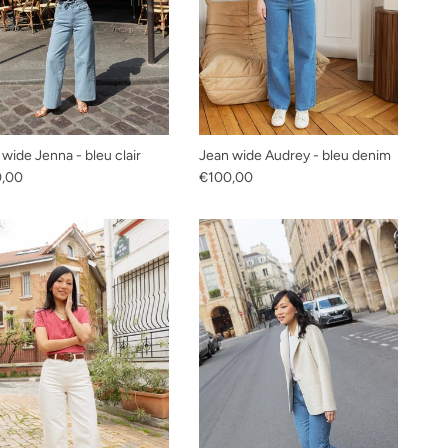
wide Jenna - bleu clair
Jean wide Audrey - bleu denim
habituel
Prix habituel
0,00
€100,00