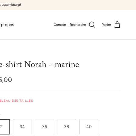
e & Luxembourg)
 propos
Compte
Recherche
Panier
e-shirt Norah - marine
x habituel
5,00
ABLEAU DES TAILLES
e
32
34
36
38
40