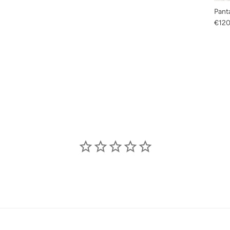
Pant
Prix 
€120