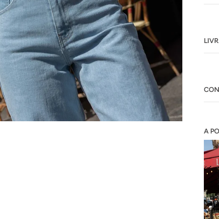
LIV
CON
A P