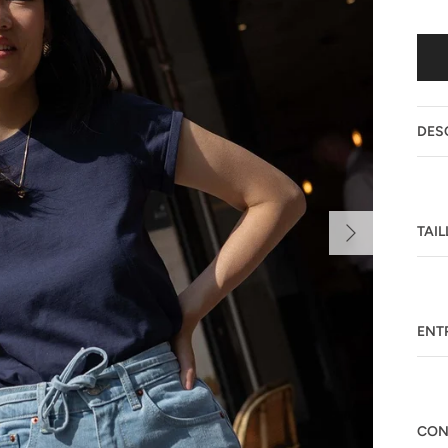
DES
Suivant
TAIL
ENT
CON