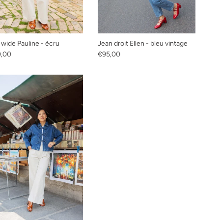
 wide Pauline - écru
Jean droit Ellen - bleu vintage
habituel
Prix habituel
0,00
€95,00