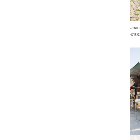
Jean
Prix 
€10