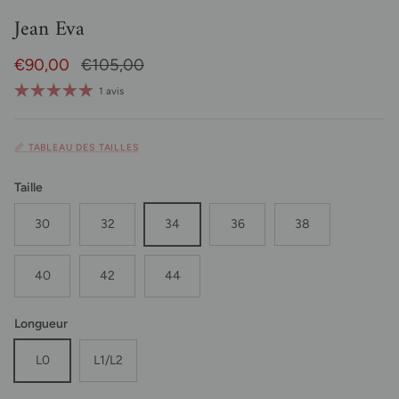
Jean Eva
Prix soldé
Prix habituel
€90,00
€105,00
1 avis
📏 TABLEAU DES TAILLES
Taille
30
32
34
36
38
40
42
44
Longueur
L0
L1/L2