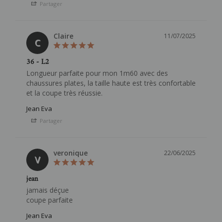
Partager
Claire
11/07/2025
C
36 - L2
Longueur parfaite pour mon 1m60 avec des 
chaussures plates, la taille haute est très confortable 
et la coupe très réussie.
Jean Eva
Partager
veronique
22/06/2025
V
jean
jamais déçue

coupe parfaite
Jean Eva