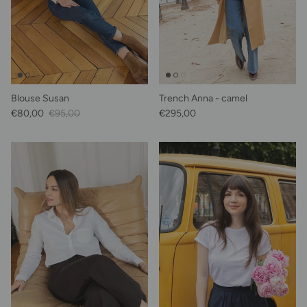
Blouse Susan
Trench Anna - camel
Prix soldé
Prix habituel
Prix habituel
€80,00
€95,00
€295,00