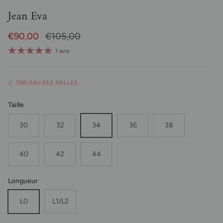
Jean Eva
Prix soldé
Prix habituel
€90,00
€105,00
1 avis
📏 TABLEAU DES TAILLES
Taille
30
32
34
36
38
40
42
44
Longueur
L0
L1/L2