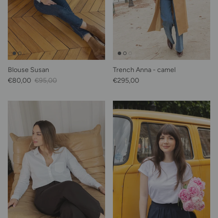
Blouse Susan
Trench Anna - camel
Prix soldé
Prix habituel
Prix habituel
€80,00
€95,00
€295,00