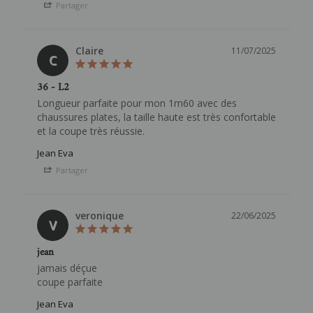
Partager
Claire
11/07/2025
C
36 - L2
Longueur parfaite pour mon 1m60 avec des 
chaussures plates, la taille haute est très confortable 
et la coupe très réussie.
Jean Eva
Partager
veronique
22/06/2025
V
jean
jamais déçue

coupe parfaite
Jean Eva