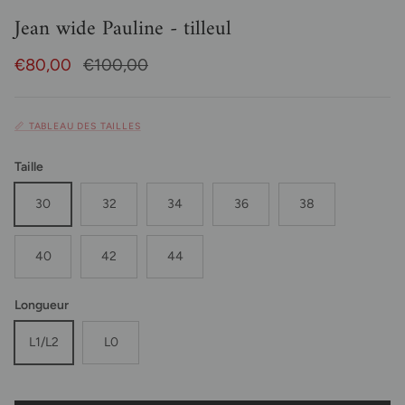
Jean wide Pauline - tilleul
Prix soldé
Prix habituel
€80,00
€100,00
📏 TABLEAU DES TAILLES
Taille
30
32
34
36
38
40
42
44
Longueur
L1/L2
L0