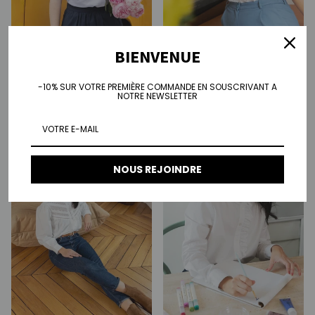
BIENVENUE
Tee-shirt Norah - blanc
Tee-shirt Simone - blanc
-10% SUR VOTRE PREMIÈRE COMMANDE EN SOUSCRIVANT A
NOTRE NEWSLETTER
Prix habituel
Prix habituel
€35,00
€35,00
NOUS REJOINDRE