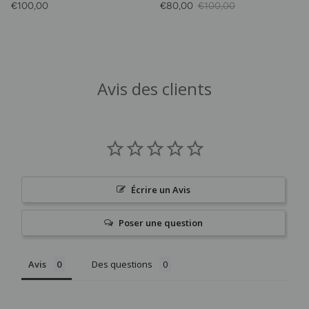
Prix habituel
Prix soldé
Prix habituel
€100,00
€80,00
€100,00
Avis des clients
Écrire un Avis
Poser une question
Avis
Des questions