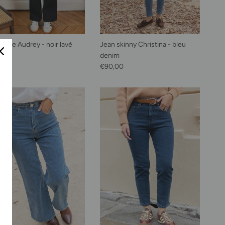
 wide Audrey - noir lavé
Jean skinny Christina - bleu
habituel
0,00
denim
Prix habituel
€90,00