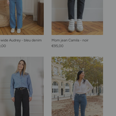
 wide Audrey - bleu denim
Mom jean Camila - noir
habituel
Prix habituel
0,00
€95,00