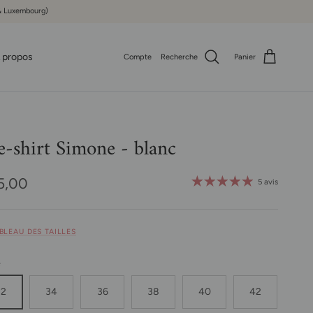
e & Luxembourg)
 propos
Compte
Recherche
Panier
e-shirt Simone - blanc
x habituel
5,00
5 avis
ABLEAU DES TAILLES
e
32
34
36
38
40
42