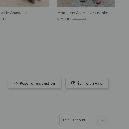
 wide Anastasia
Mom jean Alice - bleu denim
habituel
Prix soldé
Prix habituel
,00
€75,00
€95,00
Poser une question
Écrire un Avis