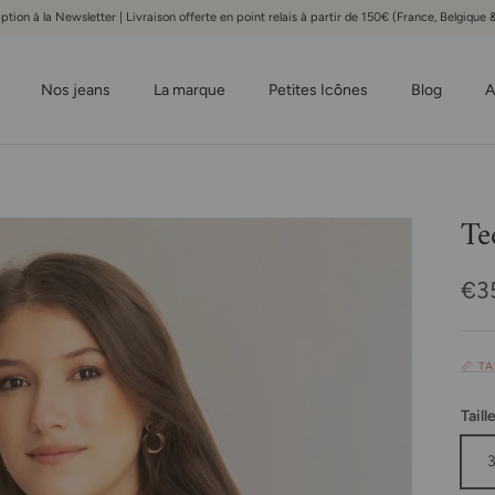
iption à la Newsletter | Livraison offerte en point relais à partir de 150€ (France, Belgiqu
Nos jeans
La marque
Petites Icônes
Blog
A
Te
Pri
€3
📏 T
Taill