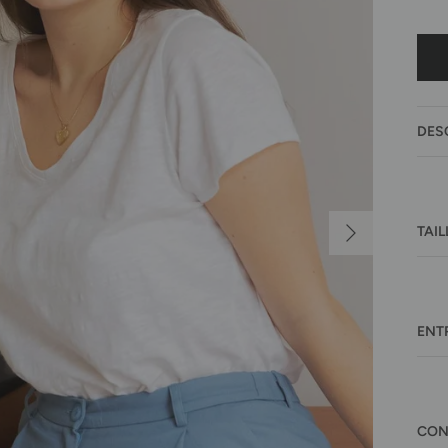
DES
Suivant
TAIL
ENT
CON