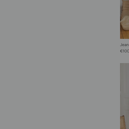
Jean
Prix 
€10