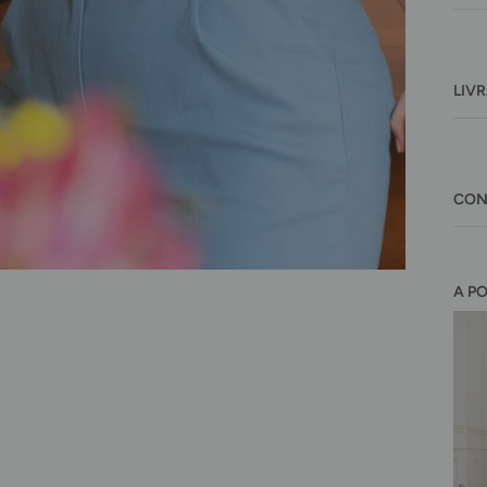
LIV
CON
A P