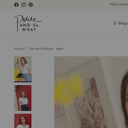
Aller au contenu
-10% à l'inscr
Facebook
Instagram
Pinterest
E-Shop
Accueil
Tee-shirt Simone - blanc
Passer aux informations produits