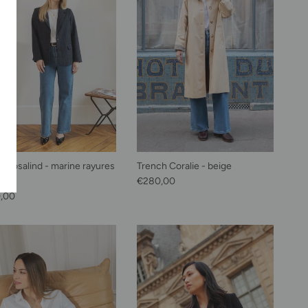
e Rosalind - marine rayures
Trench Coralie - beige
Prix habituel
is
€280,00
habituel
,00