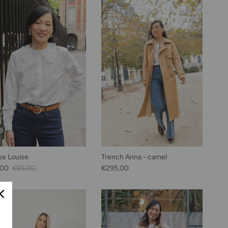
se Louise
Trench Anna - camel
soldé
Prix habituel
Prix habituel
,00
€95,00
€295,00