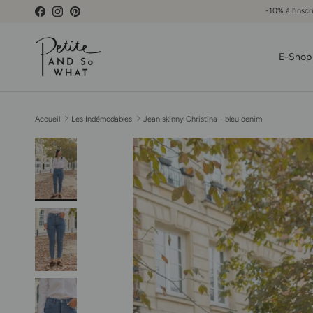
Aller au contenu
-10% à l'inscr
Facebook
Instagram
Pinterest
E-Shop
Accueil
Les Indémodables
Jean skinny Christina - bleu denim
Passer aux informations produits