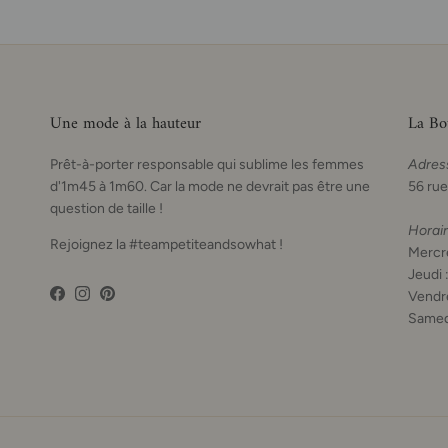
Une mode à la hauteur
La Bo
Prêt-à-porter responsable qui sublime les femmes
Adres
d'1m45 à 1m60. Car la mode ne devrait pas être une
56 rue
question de taille !
Horai
Rejoignez la #teampetiteandsowhat !
Mercre
Jeudi 
Vendre
Facebook
Instagram
Pinterest
Samed