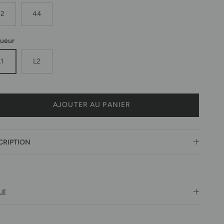
42
44
ueur
L1
L2
AJOUTER AU PANIER
CRIPTION
LE