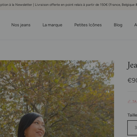
iption à la Newsletter | Livraison offerte en point relais à partir de 150€ (France, Belgiqu
Nos jeans
La marque
Petites Icônes
Blog
A
Je
Pri
€9
📏 T
Taill