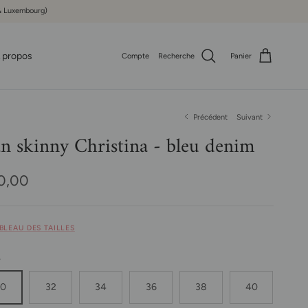
e & Luxembourg)
 propos
Compte
Recherche
Panier
Précédent
Suivant
an skinny Christina - bleu denim
x habituel
0,00
ABLEAU DES TAILLES
e
30
32
34
36
38
40