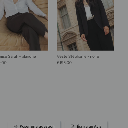
ise Sarah - blanche
Veste Stéphanie - noire
habituel
Prix habituel
0,00
€195,00
Poser une question
Écrire un Avis