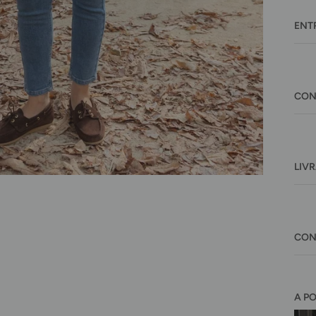
ENT
CON
LIV
CON
A P