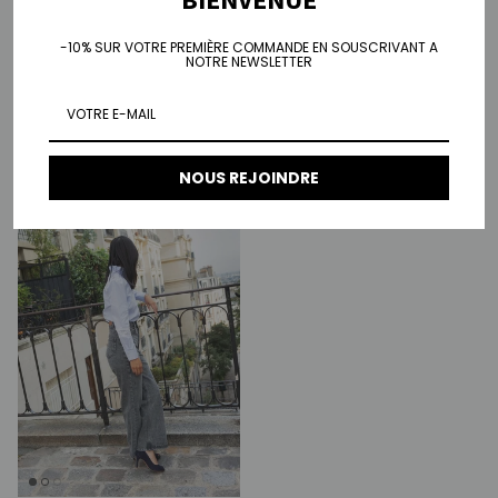
-10% SUR VOTRE PREMIÈRE COMMANDE EN SOUSCRIVANT A
NOTRE NEWSLETTER
Mom jean Camila - noir
Jean wide Audrey - bleu denim
Prix habituel
Prix habituel
€95,00
€100,00
NOUS REJOINDRE