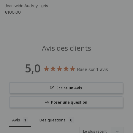
Jean wide Audrey - gris
Prix habituel
€100,00
Avis des clients
5,0
Basé sur 1 avis
Écrire un Avis
Poser une question
Avis
Des questions