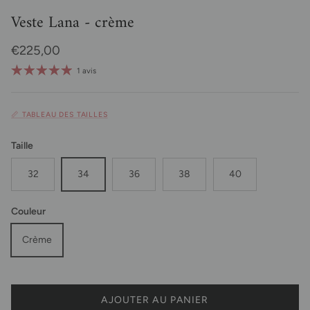
Veste Lana - crème
Prix habituel
€225,00
1 avis
📏 TABLEAU DES TAILLES
Taille
32
34
36
38
40
Couleur
Crème
AJOUTER AU PANIER