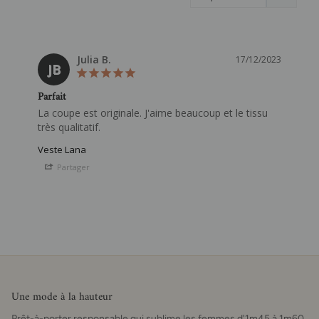
Julia B.
17/12/2023
JB
Parfait
La coupe est originale. J'aime beaucoup et le tissu 
très qualitatif. 
Veste Lana
Partager
Une mode à la hauteur
Prêt-à-porter responsable qui sublime les femmes d'1m45 à 1m60.