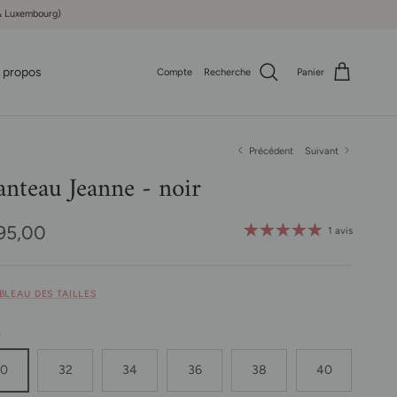
e & Luxembourg)
 propos
Compte
Recherche
Panier
Précédent
Suivant
nteau Jeanne - noir
x habituel
95,00
1 avis
ABLEAU DES TAILLES
e
30
32
34
36
38
40