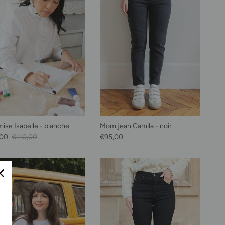
ise Isabelle - blanche
Mom jean Camila - noir
soldé
Prix habituel
Prix habituel
,00
€110,00
€95,00