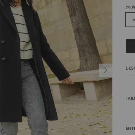
coul
n
Suivant
DES
TAIL
ENT