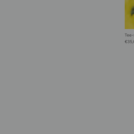
Tee-
Prix 
€35,