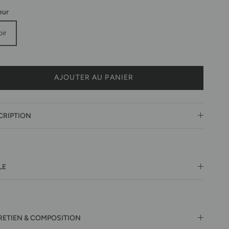
eur
oir
AJOUTER AU PANIER
CRIPTION
LE
RETIEN & COMPOSITION