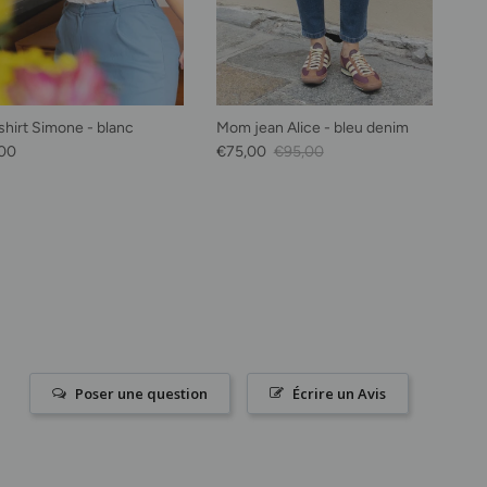
shirt Simone - blanc
Mom jean Alice - bleu denim
habituel
Prix soldé
Prix habituel
00
€75,00
€95,00
Poser une question
Écrire un Avis