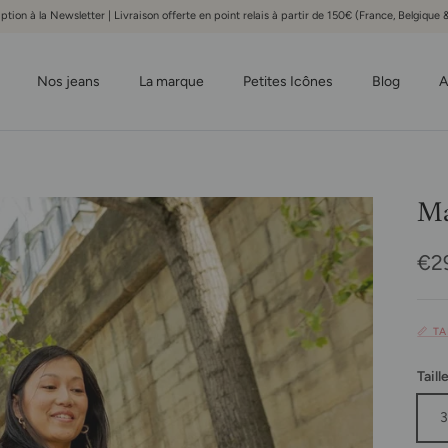
iption à la Newsletter | Livraison offerte en point relais à partir de 150€ (France, Belgiqu
Nos jeans
La marque
Petites Icônes
Blog
A
Ma
Pri
€2
📏 T
Taill