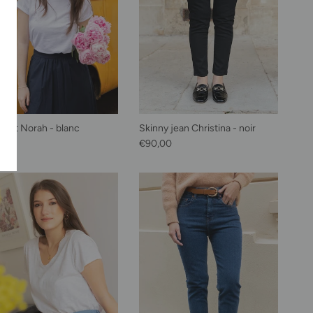
shirt Norah - blanc
Skinny jean Christina - noir
habituel
Prix habituel
00
€90,00