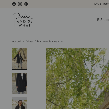
Aller au contenu
-10% à l'inscr
Facebook
Instagram
Pinterest
E-Shop
Accueil
L'Hiver
Manteau Jeanne - noir
Passer aux informations produits