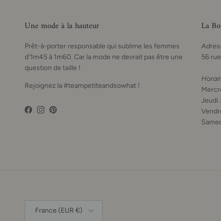
Une mode à la hauteur
La Bo
Prêt-à-porter responsable qui sublime les femmes
Adres
d'1m45 à 1m60. Car la mode ne devrait pas être une
56 rue
question de taille !
Horai
Rejoignez la #teampetiteandsowhat !
Mercre
Jeudi 
Vendre
Facebook
Instagram
Pinterest
Samed
Pays
France (EUR €)