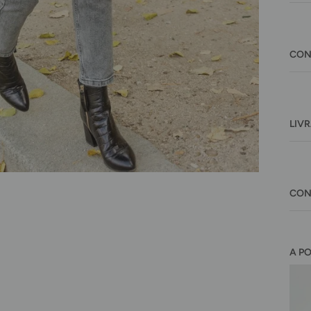
CON
LIV
CON
A P