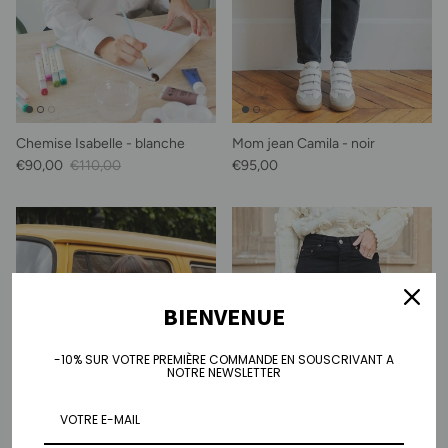
Chemise Isabelle - blanche
Mom jean Camila - noir
Prix soldé
Prix habituel
Prix habituel
€90,00
€110,00
€95,00
BIENVENUE
-10% SUR VOTRE PREMIÈRE COMMANDE EN SOUSCRIVANT A
NOTRE NEWSLETTER