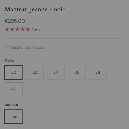
Manteau Jeanne - noir
Prix habituel
€295,00
1 avis
📏 TABLEAU DES TAILLES
Taille
30
32
34
36
38
40
couleur
noir