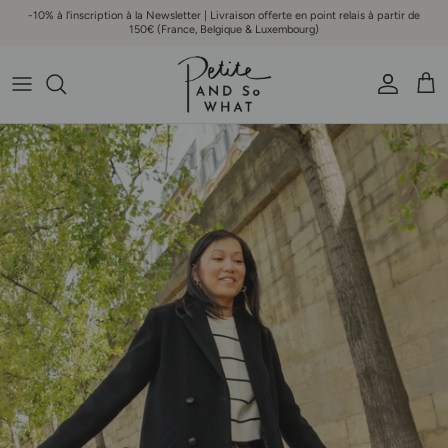
Aller au contenu
-10% à l'inscription à la Newsletter | Livraison offerte en point relais à partir de
150€ (France, Belgique & Luxembourg)
Compte
Pani
Passer aux informations produits