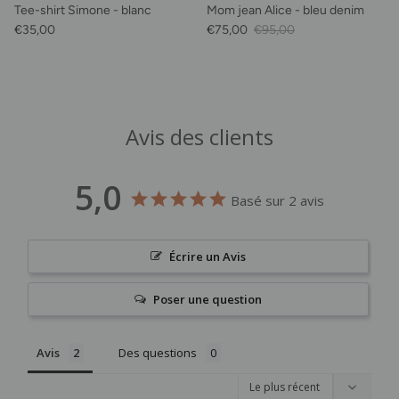
Tee-shirt Simone - blanc
Mom jean Alice - bleu denim
Prix habituel
Prix soldé
Prix habituel
€35,00
€75,00
€95,00
Avis des clients
5,0
Basé sur 2 avis
Écrire un Avis
Poser une question
Avis
Des questions