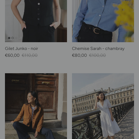
Gilet Junko - noir
Chemise Sarah - chambray
Prix soldé
Prix habituel
Prix soldé
Prix habituel
€60,00
€110,00
€80,00
€100,00