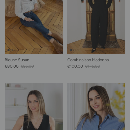
Blouse Susan
Combinaison Madonna
Prix soldé
Prix habituel
Prix soldé
Prix habituel
€80,00
€95,00
€100,00
€175,00