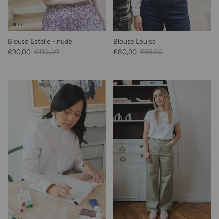
Blouse Estelle - nude
Blouse Louise
Prix soldé
Prix habituel
Prix soldé
Prix habituel
€90,00
€110,00
€80,00
€95,00