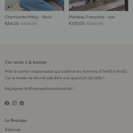
Chemisette Mikey - fleuri
Manteau Françoise - noir
Prix soldé
Prix habituel
Prix soldé
Prix habituel
€84,00
€105,00
€310,00
€330,00
Une mode à la hauteur
Prêt-à-porter responsable qui sublime les femmes d'1m45 à 1m60.
Car la mode ne devrait pas être une question de taille !
Rejoignez la #teampetiteandsowhat !
Facebook
Instagram
Pinterest
La Boutique
Adresse