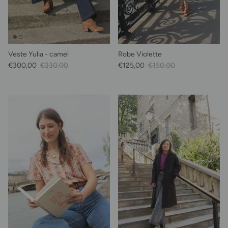
Veste Yulia - camel
Robe Violette
Prix soldé
Prix habituel
Prix soldé
Prix habituel
€300,00
€330,00
€125,00
€150,00