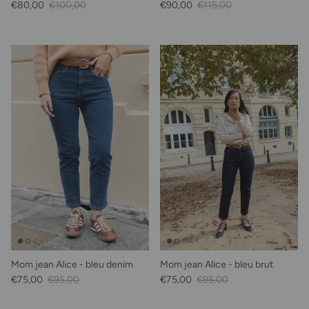
Prix soldé
Prix habituel
Prix soldé
Prix habituel
€80,00
€100,00
€90,00
€115,00
Mom jean Alice - bleu denim
Mom jean Alice - bleu brut
Prix soldé
Prix habituel
Prix soldé
Prix habituel
€75,00
€95,00
€75,00
€95,00