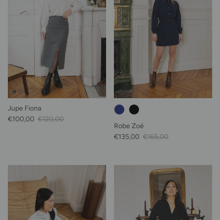
Jupe Fiona
Prix soldé
Prix habituel
€100,00
€120,00
Robe Zoé
Prix soldé
Prix habituel
€135,00
€165,00