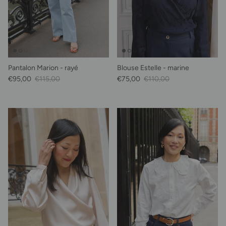
Pantalon Marion - rayé
Blouse Estelle - marine
Prix soldé
Prix habituel
Prix soldé
Prix habituel
€95,00
€115,00
€75,00
€110,00