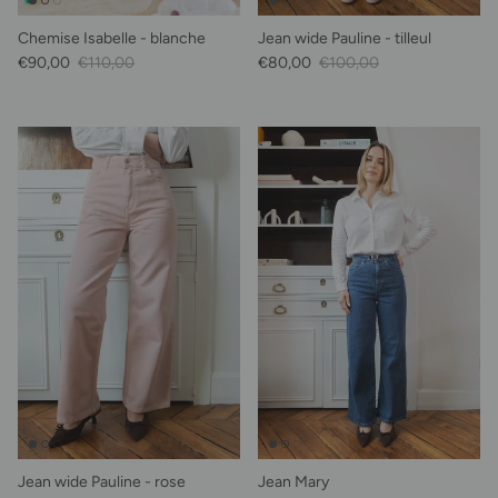
Chemise Isabelle - blanche
Jean wide Pauline - tilleul
Prix soldé
Prix habituel
Prix soldé
Prix habituel
€90,00
€110,00
€80,00
€100,00
Jean wide Pauline - rose
Jean Mary