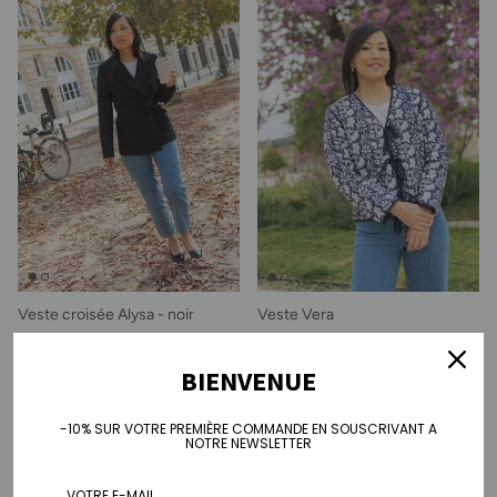
Veste croisée Alysa - noir
Veste Vera
Prix soldé
Prix habituel
Prix soldé
Prix habituel
€150,00
€210,00
€80,00
€135,00
BIENVENUE
-10% SUR VOTRE PREMIÈRE COMMANDE EN SOUSCRIVANT A
NOTRE NEWSLETTER