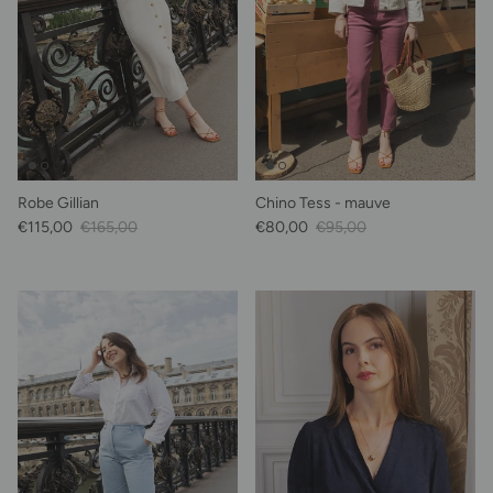
Robe Gillian
Chino Tess - mauve
Prix soldé
Prix habituel
Prix soldé
Prix habituel
€115,00
€165,00
€80,00
€95,00