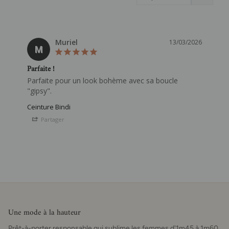
Muriel
13/03/2026
M
Parfaite !
Parfaite pour un look bohème avec sa boucle 
"gipsy".
Ceinture Bindi
Partager
Une mode à la hauteur
Prêt-à-porter responsable qui sublime les femmes d'1m45 à 1m60.