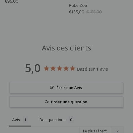
Prix habituel
€95,00
Robe Zoé
Prix soldé
Prix habituel
€135,00
€165,00
Avis des clients
5,0
Basé sur 1 avis
Écrire un Avis
Poser une question
Avis
Des questions