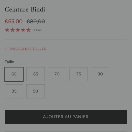
Ceinture Bindi
Prix soldé
Prix habituel
€65,00
€80,00
8 avis
📏 TABLEAU DES TAILLES
Taille
60
65
70
75
80
85
90
AJOUTER AU PANIER