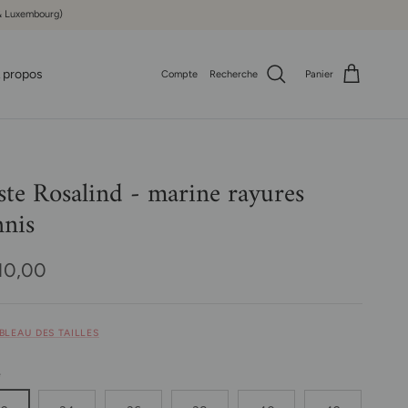
e & Luxembourg)
 propos
Compte
Recherche
Panier
ste Rosalind - marine rayures
nnis
x habituel
10,00
ABLEAU DES TAILLES
e