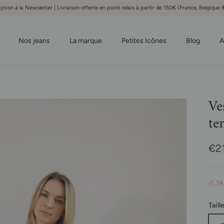
iption à la Newsletter | Livraison offerte en point relais à partir de 150€ (France, Belgiqu
Nos jeans
La marque
Petites Icônes
Blog
A
Ve
te
Pri
€2
📏 T
Taill