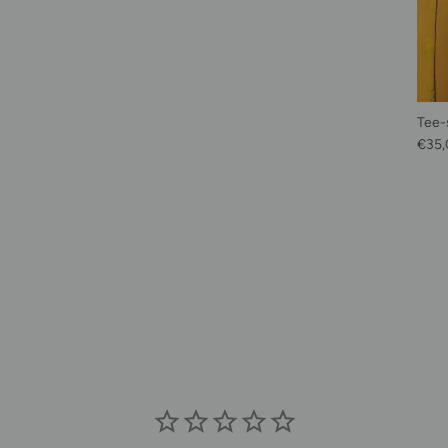
Tee-
Prix 
€35,