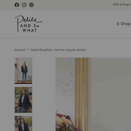
Aller au contenu
-10% à l'inscr
Facebook
Instagram
Pinterest
E-Shop
Accueil
Veste Rosalind - marine rayures tennis
Passer aux informations produits