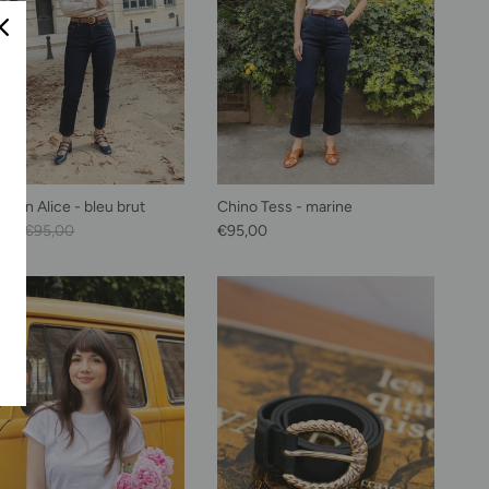
jean Alice - bleu brut
Chino Tess - marine
soldé
Prix habituel
Prix habituel
00
€95,00
€95,00