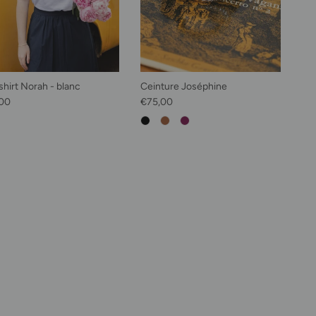
shirt Norah - blanc
Ceinture Joséphine
habituel
Prix habituel
00
€75,00