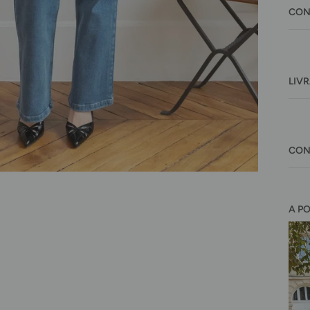
CON
LIV
CON
A P