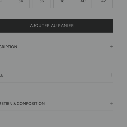
32
34
36
38
40
42
AJOUTER AU PANIER
CRIPTION
LE
RETIEN & COMPOSITION