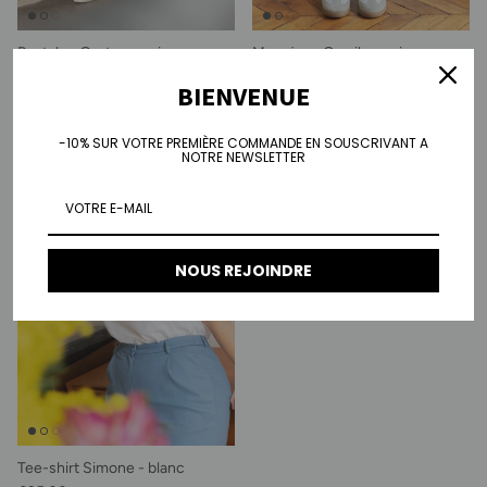
Pantalon Greta - marine
Mom jean Camila - noir
Prix habituel
Prix habituel
€110,00
€95,00
BIENVENUE
-10% SUR VOTRE PREMIÈRE COMMANDE EN SOUSCRIVANT A
NOTRE NEWSLETTER
NOUS REJOINDRE
Tee-shirt Simone - blanc