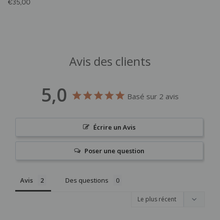
Prix habituel
€35,00
Avis des clients
5,0
Basé sur 2 avis
Écrire un Avis
Poser une question
Avis
Des questions