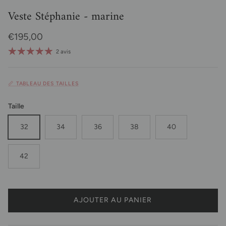
Veste Stéphanie - marine
Prix habituel
€195,00
2 avis
📏 TABLEAU DES TAILLES
Taille
32
34
36
38
40
42
AJOUTER AU PANIER