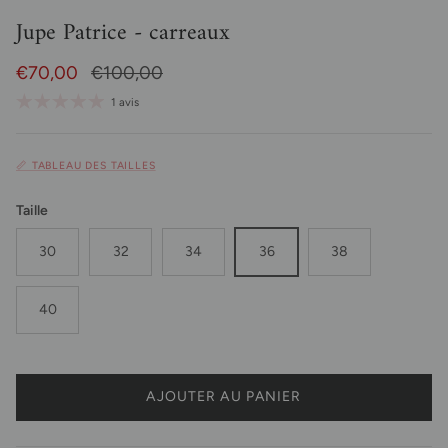
Jupe Patrice - carreaux
Prix soldé
Prix habituel
€70,00
€100,00
1 avis
📏 TABLEAU DES TAILLES
Taille
30
32
34
36
38
40
AJOUTER AU PANIER