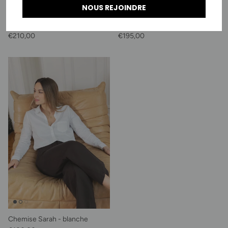
NOUS REJOINDRE
Veste Rosalind - carreaux
Veste Stéphanie - noire
Prix habituel
Prix habituel
€210,00
€195,00
Chemise Sarah - blanche