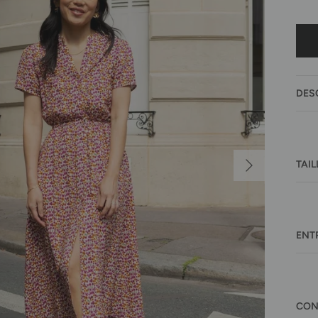
DES
Suivant
TAIL
ENT
CON