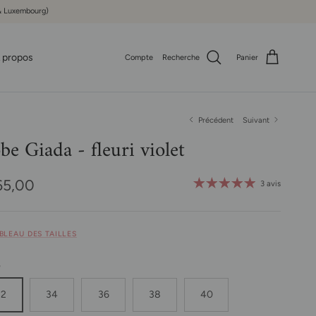
e & Luxembourg)
 propos
Compte
Recherche
Panier
Précédent
Suivant
be Giada - fleuri violet
x habituel
65,00
3 avis
ABLEAU DES TAILLES
e
32
34
36
38
40