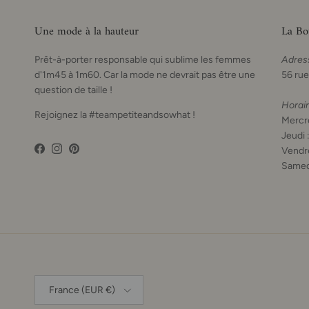
Une mode à la hauteur
La Bo
Prêt-à-porter responsable qui sublime les femmes
Adres
d'1m45 à 1m60. Car la mode ne devrait pas être une
56 rue
question de taille !
Horai
Rejoignez la #teampetiteandsowhat !
Mercre
Jeudi 
Vendre
Facebook
Instagram
Pinterest
Samed
Pays
France (EUR €)