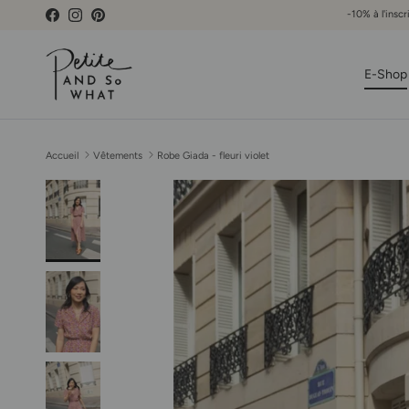
Aller au contenu
-10% à l'inscr
Facebook
Instagram
Pinterest
E-Shop
Accueil
Vêtements
Robe Giada - fleuri violet
Passer aux informations produits