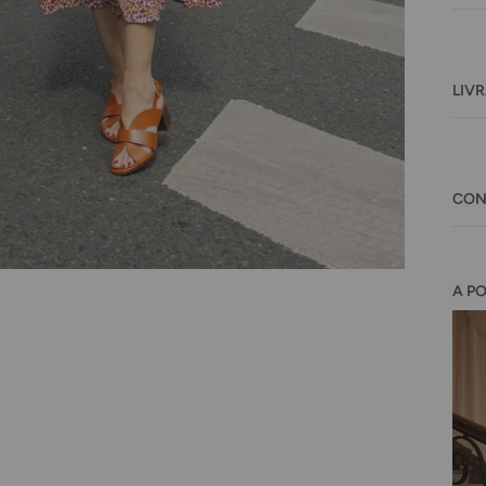
LIV
CON
A P