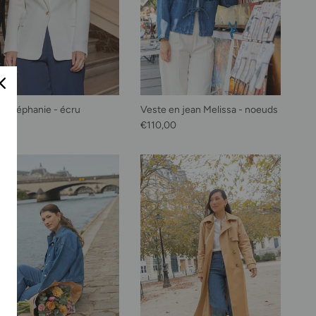
e Stéphanie - écru
Veste en jean Melissa - noeuds
habituel
Prix habituel
,00
€110,00