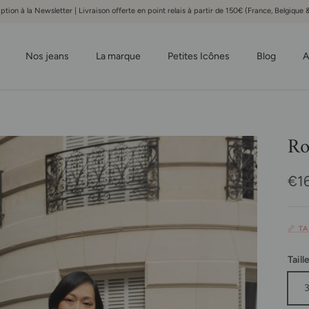
iption à la Newsletter | Livraison offerte en point relais à partir de 150€ (France, Belgiqu
Nos jeans
La marque
Petites Icônes
Blog
A
Ro
Pri
€1
📏 T
Taill