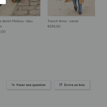
e denim Melissa - bleu
Trench Anna - camel
Prix habituel
im
€295,00
habituel
0,00
Poser une question
Écrire un Avis