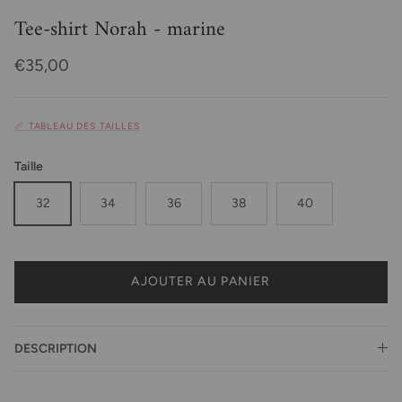
Tee-shirt Norah - marine
Prix habituel
€35,00
📏 TABLEAU DES TAILLES
Taille
32
34
36
38
40
AJOUTER AU PANIER
DESCRIPTION