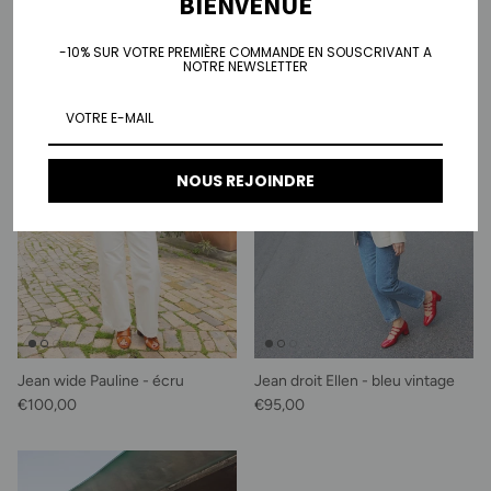
BIENVENUE
-10% SUR VOTRE PREMIÈRE COMMANDE EN SOUSCRIVANT A
NOTRE NEWSLETTER
NOUS REJOINDRE
Jean wide Pauline - écru
Jean droit Ellen - bleu vintage
Prix habituel
Prix habituel
€100,00
€95,00