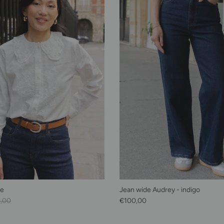
se
Jean wide Audrey - indigo
 habituel
Prix habituel
,00
€100,00