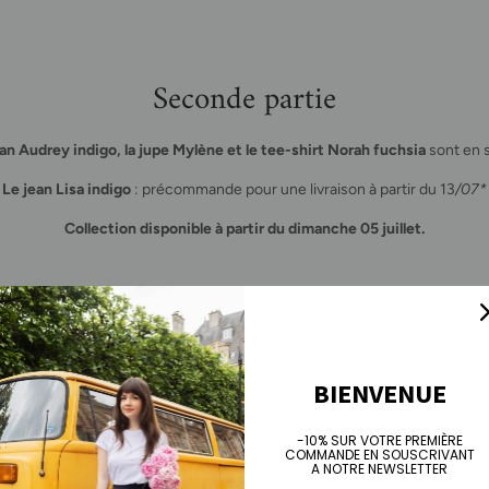
Seconde partie
an Audrey indigo, la jupe Mylène et le tee-shirt Norah fuchsia
sont en s
Le jean Lisa indigo
: précommande pour une livraison à partir du 13
/07*
Collection disponible à partir du dimanche 05 juillet.
BIENVENUE
-10% SUR VOTRE PREMIÈRE
COMMANDE EN SOUSCRIVANT
A NOTRE NEWSLETTER