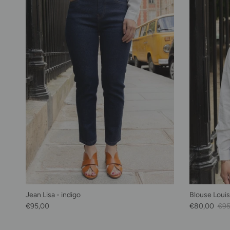
Jean Lisa - indigo
Blouse Loui
Prix habituel
Prix soldé
Prix
€95,00
€80,00
€95