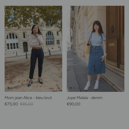
Mom jean Alice - bleu brut
Jupe Malala - denim
Prix soldé
Prix habituel
Prix habituel
€75,00
€95,00
€90,00