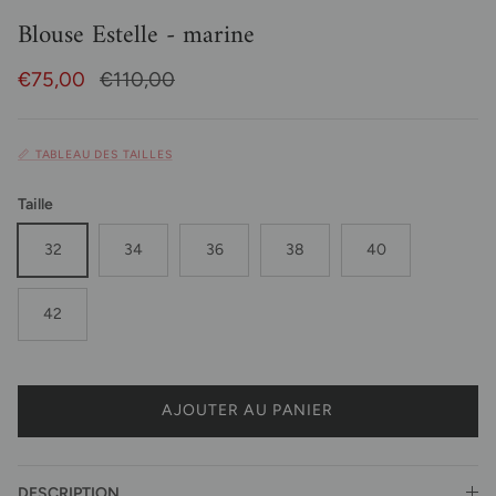
Blouse Estelle - marine
Prix soldé
Prix habituel
€75,00
€110,00
📏 TABLEAU DES TAILLES
Taille
32
34
36
38
40
42
AJOUTER AU PANIER
DESCRIPTION