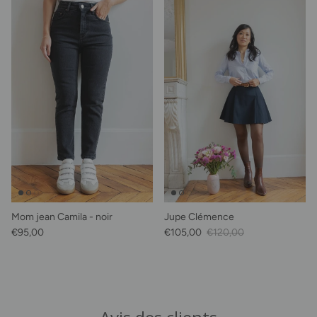
Mom jean Camila - noir
Jupe Clémence
Prix habituel
Prix soldé
Prix habituel
€95,00
€105,00
€120,00