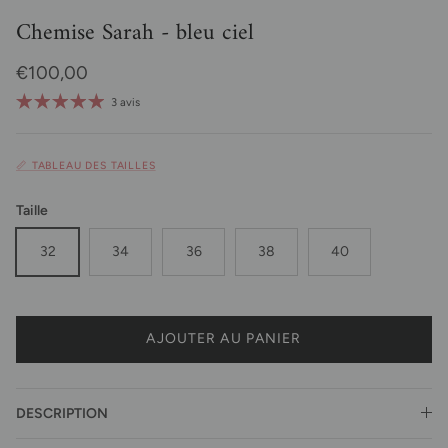
Chemise Sarah - bleu ciel
Prix habituel
€100,00
3 avis
📏 TABLEAU DES TAILLES
Taille
32
34
36
38
40
AJOUTER AU PANIER
DESCRIPTION