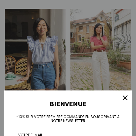
BIENVENUE
Short Lilou
Jean wide Pauline - écru
Prix habituel
Prix habituel
€85,00
€100,00
-10% SUR VOTRE PREMIÈRE COMMANDE EN SOUSCRIVANT A
NOTRE NEWSLETTER