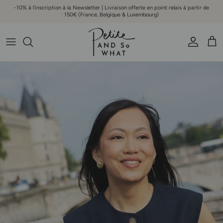
Aller au contenu
-10% à l'inscription à la Newsletter | Livraison offerte en point relais à partir de
150€ (France, Belgique & Luxembourg)
Compte
Pani
Passer aux informations produits