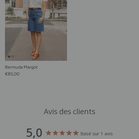
Bermuda Margot
Prix habituel
€85,00
Avis des clients
5,0
Basé sur 1 avis