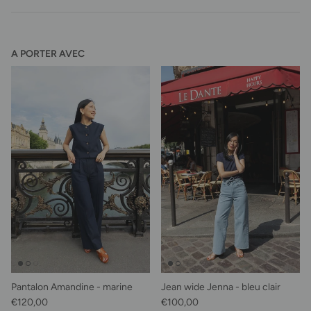
A PORTER AVEC
Pantalon Amandine - marine
Jean wide Jenna - bleu clair
Prix habituel
Prix habituel
€120,00
€100,00