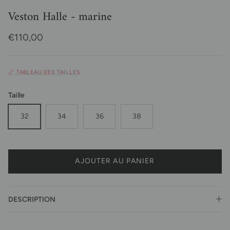
Veston Halle - marine
Prix habituel
€110,00
📏 TABLEAU DES TAILLES
Taille
32
34
36
38
AJOUTER AU PANIER
DESCRIPTION